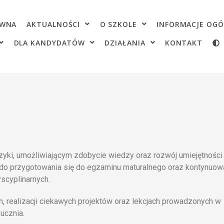
OWNA
AKTUALNOŚCI
O SZKOLE
INFORMACJE OGÓ
DLA KANDYDATÓW
DZIAŁANIA
KONTAKT
yki, umożliwiającym zdobycie wiedzy oraz rozwój umiejętności
h do przygotowania się do egzaminu maturalnego oraz kontynuow
yscyplinarnych.
h, realizacji ciekawych projektów oraz lekcjach prowadzonych w
ucznia.