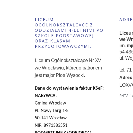
LICEUM
ADRE
OGÓLNOKSZTAŁCĄCE Z
ODDZIAŁAMI 4-LETNIMI PO
Liceu
SZKOLE PODSTAWOWEJ
we Wr
ORAZ KLASAMI
im. mj
PRZYGOTOWAWCZYMI.
54-43
ul. Wo
Liceum Ogólnokształcące Nr XV
we Wrocławiu, którego patronem
tel. 7
jest major Piotr Wysocki.
Adres 
LOXV
Dane do wystawienia faktur KSeF:
e-mail:
NABYWCA:
Gmina Wrocław
Pl. Nowy Targ 1-8
50-141 Wrocław
NIP: 8971383551