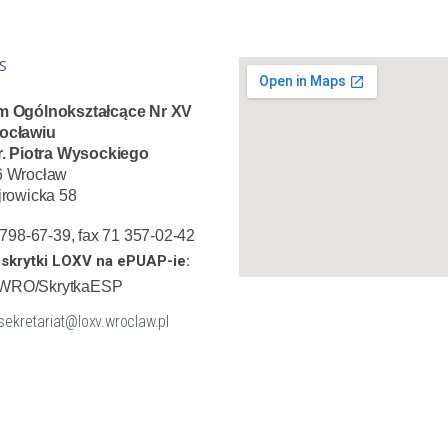
S
m Ogólnokształcące Nr XV
ocławiu
r. Piotra Wysockiego
6 Wrocław
jrowicka 58
1 798-67-39, fax 71 357-02-42
skrytki LOXV na ePUAP-ie:
WRO/SkrytkaESP
 sekretariat@loxv.wroclaw.pl