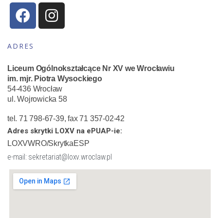
ADRES
Liceum Ogólnokształcące Nr XV we Wrocławiu
im. mjr. Piotra Wysockiego
54-436 Wrocław
ul. Wojrowicka 58
tel. 71 798-67-39, fax 71 357-02-42
Adres skrytki LOXV na ePUAP-ie:
LOXVWRO/SkrytkaESP
e-mail: sekretariat@loxv.wroclaw.pl