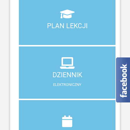
Aktualny plan lekcji wszystkich klas naszego liceum
PLAN LEKCJI
PLAN LEKCJI
DZIENNIK
ELEKTRONICZNY
DZIENNIK
System zewnętrzny do śledzenia postępów w nauce
ELEKTRONICZNY
Terminy ferii, matur, zebrań i klasyfikacji