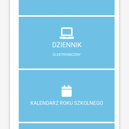
DZIENNIK
ELEKTRONICZNY
DZIENNIK
System zewnętrzny do śledzenia postępów w nauce
ELEKTRONICZNY
Terminy ferii, matur, zebrań i klasyfikacji
KALENDARZ ROKU SZKOLNEGO
KALENDARZ ROKU SZKOLNEGO