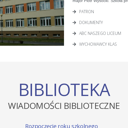
major Piotr Wysocki. Szkoła p
PATRON
DOKUMENTY
ABC NASZEGO LICEUM
WYCHOWAWCY KLAS
BIBLIOTEKA
WIADOMOŚCI BIBLIOTECZNE
Ostatnie pożegnanie Bartka...