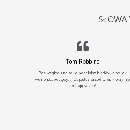
SŁOWA
Tom Robbins
mierzyć,
Motywacja jest tym co pozwala Ci zacząć. Nawyk
. A to, co
jest tym co pozwala Ci wytrwać! Stephen Covey Be
azać się
względu na to ile popełnisz błędów, albo jak wolno
idą postępy, i tak jesteś przed tymi, którzy nie
próbują wcale!