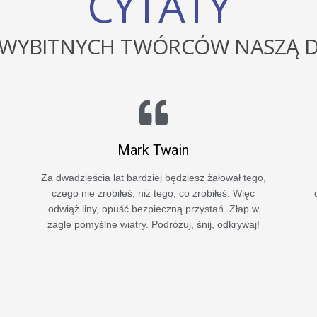
CYTATY
 WYBITNYCH TWÓRCÓW NASZĄ 
Thomas. A. Edison
Nie poniosłem porażki. Po prostu odkryłem 10.000
N
z
błędnych rozwiązań.