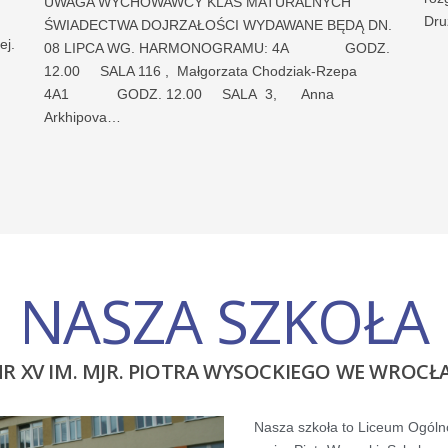
UWAGA WYCHOWAWCY KLAS MATURALNYCH
Dru
ŚWIADECTWA DOJRZAŁOŚCI WYDAWANE BĘDĄ DN.
ej.
08 LIPCA WG. HARMONOGRAMU: 4A GODZ.
12.00 SALA 116 , Małgorzata Chodziak-Rzepa
4A1 GODZ. 12.00 SALA 3, Anna
Arkhipova…
NASZA SZKOŁA
NR XV IM. MJR. PIOTRA WYSOCKIEGO WE WROCŁ
Nasza szkoła to Liceum Ogólno