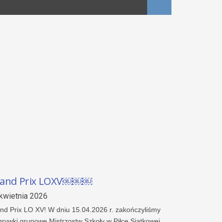
and Prix LOXV￼￼￼
kwietnia 2026
nd Prix LO XV! W dniu 15.04.2026 r. zakończyliśmy
grywki grupowe Mistrzostw Szkoły w Piłce Siatkowej