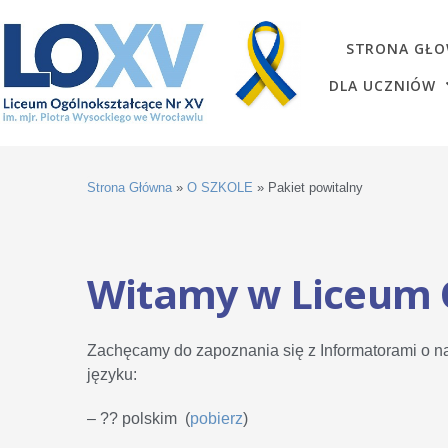
STRONA GŁ
DLA UCZNIÓW
Strona Główna
»
O SZKOLE
»
Pakiet powitalny
Witamy w Liceum 
Zachęcamy do zapoznania się z Informatorami o na
języku:
– ?? polskim (
pobierz
)