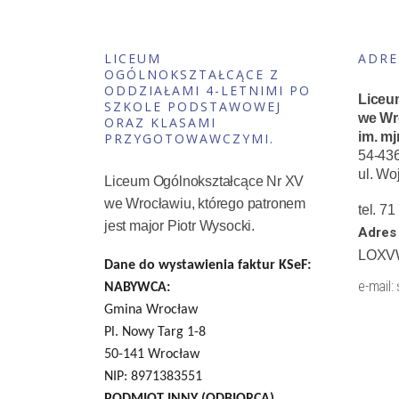
LICEUM
ADRE
OGÓLNOKSZTAŁCĄCE Z
ODDZIAŁAMI 4-LETNIMI PO
Liceu
SZKOLE PODSTAWOWEJ
we Wr
ORAZ KLASAMI
im. mj
PRZYGOTOWAWCZYMI.
54-43
ul. Wo
Liceum Ogólnokształcące Nr XV
we Wrocławiu, którego patronem
tel. 7
jest major Piotr Wysocki.
Adres 
LOXV
Dane do wystawienia faktur KSeF:
e-mail:
NABYWCA:
Gmina Wrocław
Pl. Nowy Targ 1-8
50-141 Wrocław
NIP: 8971383551