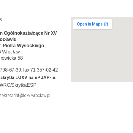
S
m Ogólnokształcące Nr XV
ocławiu
r. Piotra Wysockiego
6 Wrocław
jrowicka 58
1 798-67-39, fax 71 357-02-42
skrytki LOXV na ePUAP-ie:
WRO/SkrytkaESP
 sekretariat@loxv.wroclaw.pl