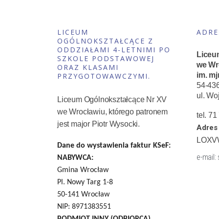
LICEUM
ADRE
OGÓLNOKSZTAŁCĄCE Z
ODDZIAŁAMI 4-LETNIMI PO
Liceu
SZKOLE PODSTAWOWEJ
we Wr
ORAZ KLASAMI
im. mj
PRZYGOTOWAWCZYMI.
54-43
ul. Wo
Liceum Ogólnokształcące Nr XV
we Wrocławiu, którego patronem
tel. 7
jest major Piotr Wysocki.
Adres 
LOXV
Dane do wystawienia faktur KSeF:
e-mail:
NABYWCA:
Gmina Wrocław
Pl. Nowy Targ 1-8
50-141 Wrocław
NIP: 8971383551