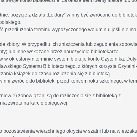
na swoje konto biblioteczne, za okazaniem identyfikatora lub 
ie, pozycje z działu „Lektury” winny być zwrócone do bibliotek
polskiego.
ść przedłużenia terminu wypożyczonego woluminu, jeśli nie ma
ie zbiory. W przypadku ich zniszczenia lub zagubienia zobowi
nty) lub inne wskazane przez nauczyciela bibliotekarza.
w określonym terminie system blokuje konto Czytelnika. Doty
awskiego Systemu Bibliotecznego, z których korzysta Czytelnik
ania książek do czasu rozliczenia się z biblioteką.
inni zwrócić do biblioteki przed końcem roku szkolnego, w ter
niowie) zobowiązani są do rozliczenia się z biblioteką z
ia zwrotu na karcie obiegowej.
o pozostawienia wierzchniego okrycia w szatni lub na wieszaku