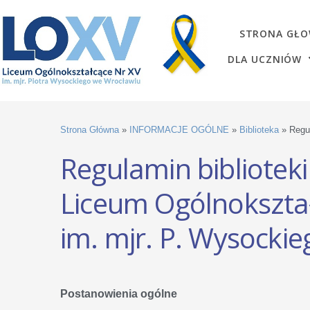
STRONA GŁ
DLA UCZNIÓW
Strona Główna
»
INFORMACJE OGÓLNE
»
Biblioteka
»
Regul
Regulamin biblioteki
Liceum Ogólnokszta
im. mjr. P. Wysocki
Postanowienia ogólne