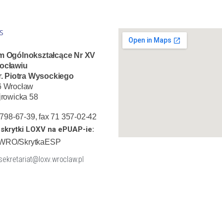
S
m Ogólnokształcące Nr XV
ocławiu
r. Piotra Wysockiego
6 Wrocław
jrowicka 58
1 798-67-39, fax 71 357-02-42
skrytki LOXV na ePUAP-ie:
WRO/SkrytkaESP
 sekretariat@loxv.wroclaw.pl