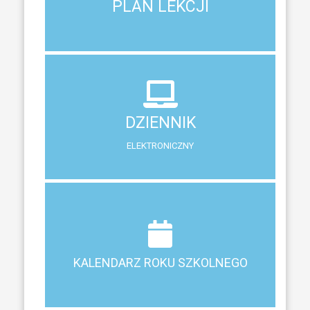
PLAN LEKCJI
PLAN LEKCJI
DZIENNIK
ELEKTRONICZNY
DZIENNIK
System zewnętrzny do śledzenia postępów w nauce
ELEKTRONICZNY
Terminy ferii, matur, zebrań i klasyfikacji
KALENDARZ ROKU SZKOLNEGO
KALENDARZ ROKU SZKOLNEGO