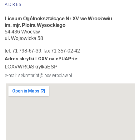
ADRES
Liceum Ogólnokształcące Nr XV we Wrocławiu
im. mjr. Piotra Wysockiego
54-436 Wrocław
ul. Wojrowicka 58
tel. 71 798-67-39, fax 71 357-02-42
Adres skrytki LOXV na ePUAP-ie:
LOXVWRO/SkrytkaESP
e-mail: sekretariat@loxv.wroclaw.pl