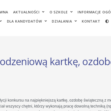
OWNA
AKTUALNOŚCI
O SZKOLE
INFORMACJE OGÓ
DLA KANDYDATÓW
DZIAŁANIA
KONTAKT
odzeniową kartkę, ozdob
dycji konkursu na najpiękniejszą kartkę, ozdobę świąteczną z
ł wszyscy chętni, którzy wykonają pracę dowolną techniką (n