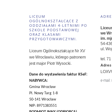
LICEUM
ADRE
OGÓLNOKSZTAŁCĄCE Z
ODDZIAŁAMI 4-LETNIMI PO
Liceu
SZKOLE PODSTAWOWEJ
we Wr
ORAZ KLASAMI
im. mj
PRZYGOTOWAWCZYMI.
54-43
ul. Wo
Liceum Ogólnokształcące Nr XV
we Wrocławiu, którego patronem
tel. 7
jest major Piotr Wysocki.
Adres 
LOXV
Dane do wystawienia faktur KSeF:
e-mail:
NABYWCA:
Gmina Wrocław
Pl. Nowy Targ 1-8
50-141 Wrocław
NIP: 8971383551