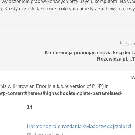
.), z wyłączeniem prac wykonanych przy użyciu komputera. Na W
ej. Każdy uczestnik konkursu otrzyma punkty z zachowania, zwy
Następny
Konferencja promująca nową książkę 
Różewicza pt. „T
W
is will throw an Error in a future version of PHP) in
/wp-content/themes/highschool/template-parts/related-
14
Harmonogram rozdania świadectw dojrzałości
1 miesiąc temu