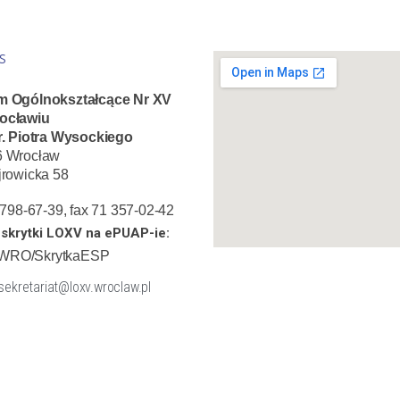
S
m Ogólnokształcące Nr XV
ocławiu
r. Piotra Wysockiego
6 Wrocław
jrowicka 58
1 798-67-39, fax 71 357-02-42
skrytki LOXV na ePUAP-ie:
WRO/SkrytkaESP
 sekretariat@loxv.wroclaw.pl