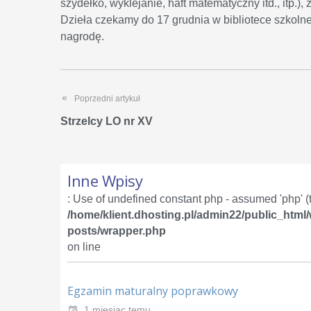
szydełko, wyklejanie, haft matematyczny itd., itp
Dzieła czekamy do 17 grudnia w bibliotece szkoln
nagrodę.
Poprzedni artykuł
Strzelcy LO nr XV
Inne Wpisy
: Use of undefined constant php - assumed 'php' (th
/home/klient.dhosting.pl/admin22/public_html
posts/wrapper.php
on line
Egzamin maturalny poprawkowy
1 miesiąc temu