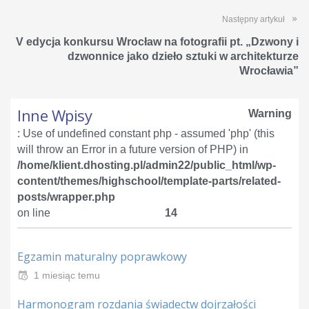
Następny artykuł
V edycja konkursu Wrocław na fotografii pt. „Dzwony i
dzwonnice jako dzieło sztuki w architekturze
Wrocławia”
Inne Wpisy
Warning
: Use of undefined constant php - assumed 'php' (this
will throw an Error in a future version of PHP) in
/home/klient.dhosting.pl/admin22/public_html/wp-
content/themes/highschool/template-parts/related-
posts/wrapper.php
on line
14
Egzamin maturalny poprawkowy
1 miesiąc temu
Harmonogram rozdania świadectw dojrzałości