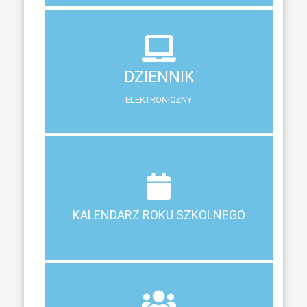
DZIENNIK
ELEKTRONICZNY
DZIENNIK
System zewnętrzny do śledzenia postępów w nauce
ELEKTRONICZNY
Terminy ferii, matur, zebrań i klasyfikacji
KALENDARZ ROKU SZKOLNEGO
KALENDARZ ROKU SZKOLNEGO
ZEBRANIA