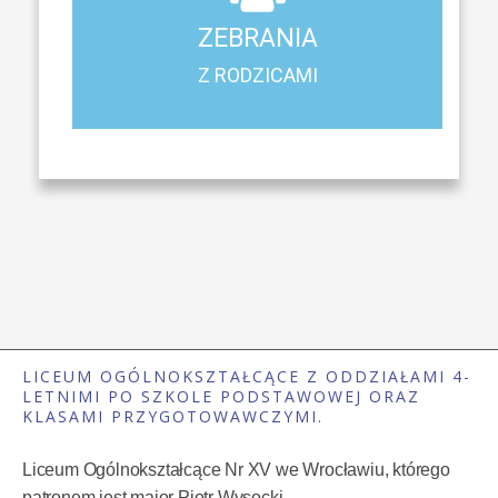
Z RODZICAMI
ZEBRANIA
Harmonogram spotkań i konsultacji z rodzicami
Z RODZICAMI
LICEUM OGÓLNOKSZTAŁCĄCE Z ODDZIAŁAMI 4-
LETNIMI PO SZKOLE PODSTAWOWEJ ORAZ
KLASAMI PRZYGOTOWAWCZYMI.
Liceum Ogólnokształcące Nr XV we Wrocławiu, którego
patronem jest major Piotr Wysocki.