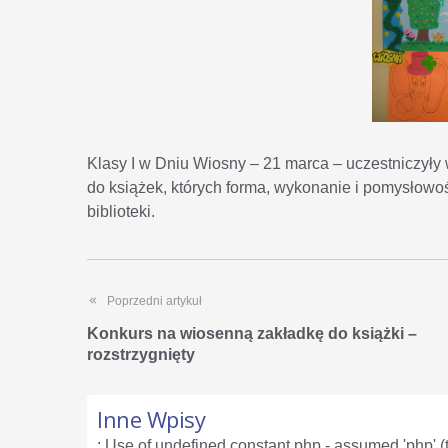
Klasy I w Dniu Wiosny – 21 marca – uczestniczyły 
do książek, których forma, wykonanie i pomysłowoś
biblioteki.
Poprzedni artykuł
Konkurs na wiosenną zakładkę do książki –
rozstrzygnięty
Inne Wpisy
: Use of undefined constant php - assumed 'php' (th