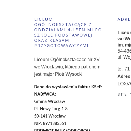
LICEUM
ADRE
OGÓLNOKSZTAŁCĄCE Z
ODDZIAŁAMI 4-LETNIMI PO
Liceu
SZKOLE PODSTAWOWEJ
we Wr
ORAZ KLASAMI
im. mj
PRZYGOTOWAWCZYMI.
54-43
ul. Wo
Liceum Ogólnokształcące Nr XV
we Wrocławiu, którego patronem
tel. 7
jest major Piotr Wysocki.
Adres 
LOXV
Dane do wystawienia faktur KSeF:
e-mail:
NABYWCA:
Gmina Wrocław
Pl. Nowy Targ 1-8
50-141 Wrocław
NIP: 8971383551