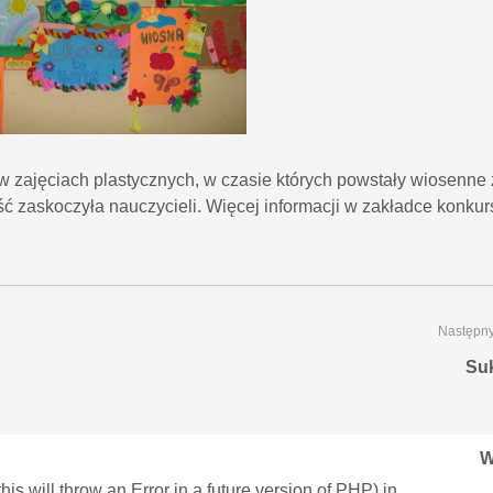
w zajęciach plastycznych, w czasie których powstały wiosenne 
ć zaskoczyła nauczycieli. Więcej informacji w zakładce konkur
Następny
Su
W
is will throw an Error in a future version of PHP) in