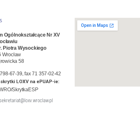
S
m Ogólnokształcące Nr XV
ocławiu
r. Piotra Wysockiego
6 Wrocław
jrowicka 58
1 798-67-39, fax 71 357-02-42
skrytki LOXV na ePUAP-ie:
WRO/SkrytkaESP
 sekretariat@loxv.wroclaw.pl