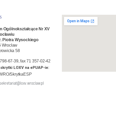
S
m Ogólnokształcące Nr XV
ocławiu
r. Piotra Wysockiego
6 Wrocław
jrowicka 58
1 798-67-39, fax 71 357-02-42
skrytki LOXV na ePUAP-ie:
WRO/SkrytkaESP
 sekretariat@loxv.wroclaw.pl