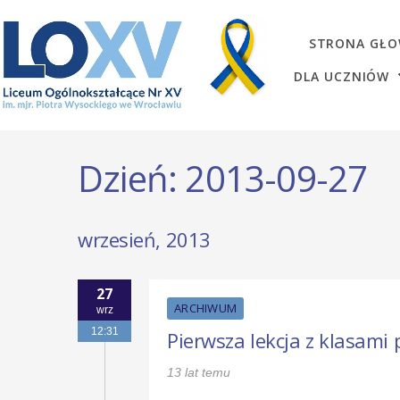
STRONA GŁ
DLA UCZNIÓW
Dzień:
2013-09-27
wrzesień, 2013
27
ARCHIWUM
wrz
12:31
Pierwsza lekcja z klasami
13 lat temu