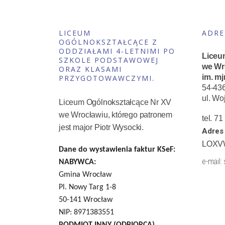
LICEUM
ADRE
OGÓLNOKSZTAŁCĄCE Z
ODDZIAŁAMI 4-LETNIMI PO
Liceu
SZKOLE PODSTAWOWEJ
we Wr
ORAZ KLASAMI
im. mj
PRZYGOTOWAWCZYMI.
54-43
ul. Wo
Liceum Ogólnokształcące Nr XV
we Wrocławiu, którego patronem
tel. 7
jest major Piotr Wysocki.
Adres 
LOXV
Dane do wystawienia faktur KSeF:
e-mail:
NABYWCA:
Gmina Wrocław
Pl. Nowy Targ 1-8
50-141 Wrocław
NIP: 8971383551