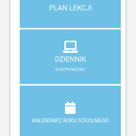
Aktualny plan lekcji wszystkich klas naszego liceum
PLAN LEKCJI
PLAN LEKCJI
DZIENNIK
ELEKTRONICZNY
DZIENNIK
System zewnętrzny do śledzenia postępów w nauce
ELEKTRONICZNY
Terminy ferii, matur, zebrań i klasyfikacji
KALENDARZ ROKU SZKOLNEGO
KALENDARZ ROKU SZKOLNEGO