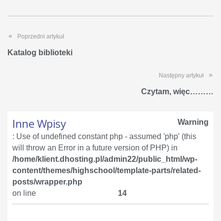
Poprzedni artykuł
Katalog biblioteki
Następny artykuł
Czytam, więc………
Inne Wpisy
Warning
: Use of undefined constant php - assumed 'php' (this
will throw an Error in a future version of PHP) in
/home/klient.dhosting.pl/admin22/public_html/wp-
content/themes/highschool/template-parts/related-
posts/wrapper.php
on line
14