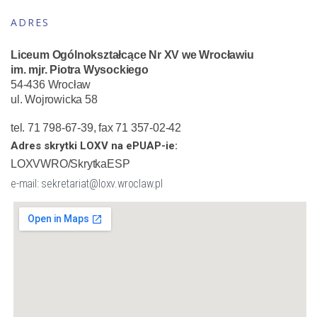
ADRES
Liceum Ogólnokształcące Nr XV we Wrocławiu
im. mjr. Piotra Wysockiego
54-436 Wrocław
ul. Wojrowicka 58
tel. 71 798-67-39, fax 71 357-02-42
Adres skrytki LOXV na ePUAP-ie:
LOXVWRO/SkrytkaESP
e-mail: sekretariat@loxv.wroclaw.pl