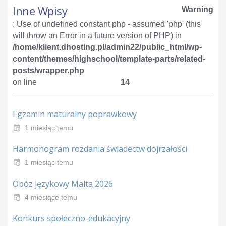
Inne Wpisy
Warning
: Use of undefined constant php - assumed 'php' (this
will throw an Error in a future version of PHP) in
/home/klient.dhosting.pl/admin22/public_html/wp-
content/themes/highschool/template-parts/related-
posts/wrapper.php
on line
14
Egzamin maturalny poprawkowy
1 miesiąc temu
Harmonogram rozdania świadectw dojrzałości
1 miesiąc temu
Obóz językowy Malta 2026
4 miesiące temu
Konkurs społeczno-edukacyjny