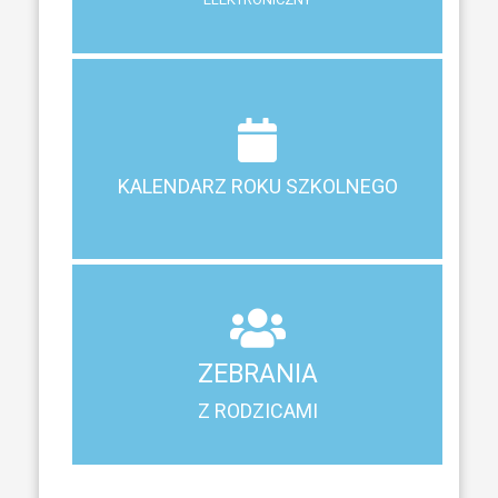
Terminy ferii, matur, zebrań i klasyfikacji
KALENDARZ ROKU SZKOLNEGO
KALENDARZ ROKU SZKOLNEGO
ZEBRANIA
Z RODZICAMI
ZEBRANIA
Harmonogram spotkań i konsultacji z rodzicami
Z RODZICAMI