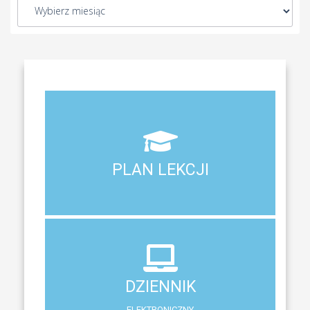
Aktualny plan lekcji wszystkich klas naszego liceum
PLAN LEKCJI
PLAN LEKCJI
DZIENNIK
ELEKTRONICZNY
DZIENNIK
System zewnętrzny do śledzenia postępów w nauce
ELEKTRONICZNY