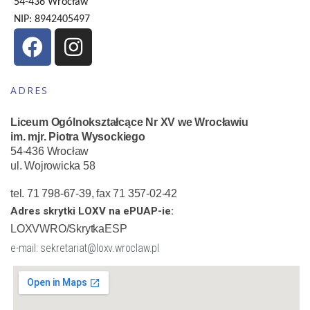
54-436 Wrocław
NIP: 8942405497
ADRES
Liceum Ogólnokształcące Nr XV we Wrocławiu
im. mjr. Piotra Wysockiego
54-436 Wrocław
ul. Wojrowicka 58
tel. 71 798-67-39, fax 71 357-02-42
Adres skrytki LOXV na ePUAP-ie:
LOXVWRO/SkrytkaESP
e-mail: sekretariat@loxv.wroclaw.pl