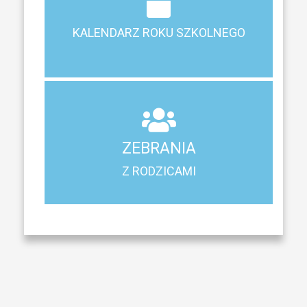
Terminy ferii, matur, zebrań i klasyfikacji
KALENDARZ ROKU SZKOLNEGO
KALENDARZ ROKU SZKOLNEGO
ZEBRANIA
Z RODZICAMI
ZEBRANIA
Harmonogram spotkań i konsultacji z rodzicami
Z RODZICAMI