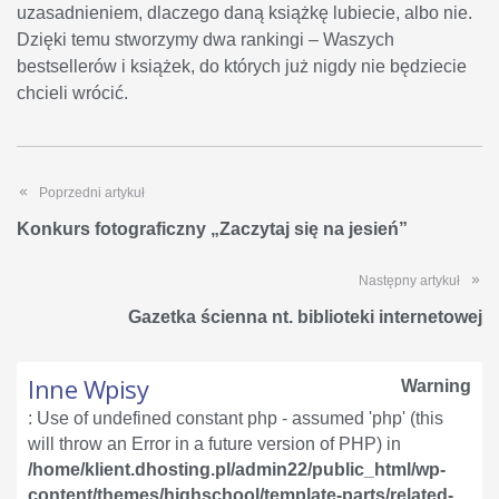
uzasadnieniem, dlaczego daną książkę lubiecie, albo nie.
Dzięki temu stworzymy dwa rankingi – Waszych
bestsellerów i książek, do których już nigdy nie będziecie
chcieli wrócić.
Poprzedni artykuł
Konkurs fotograficzny „Zaczytaj się na jesień”
Następny artykuł
Gazetka ścienna nt. biblioteki internetowej
Inne Wpisy
Warning
: Use of undefined constant php - assumed 'php' (this
will throw an Error in a future version of PHP) in
/home/klient.dhosting.pl/admin22/public_html/wp-
content/themes/highschool/template-parts/related-