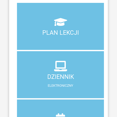
Aktualny plan lekcji wszystkich klas naszego liceum
PLAN LEKCJI
PLAN LEKCJI
DZIENNIK
ELEKTRONICZNY
DZIENNIK
System zewnętrzny do śledzenia postępów w nauce
ELEKTRONICZNY