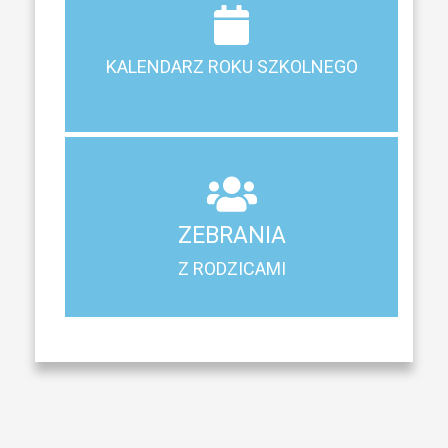
Terminy ferii, matur, zebrań i klasyfikacji
KALENDARZ ROKU SZKOLNEGO
KALENDARZ ROKU SZKOLNEGO
ZEBRANIA
Z RODZICAMI
ZEBRANIA
Harmonogram spotkań i konsultacji z rodzicami
Z RODZICAMI