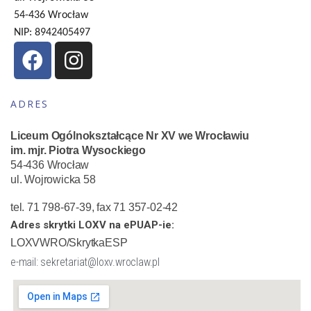
54-436 Wrocław
NIP: 8942405497
ADRES
Liceum Ogólnokształcące Nr XV we Wrocławiu
im. mjr. Piotra Wysockiego
54-436 Wrocław
ul. Wojrowicka 58
tel. 71 798-67-39, fax 71 357-02-42
Adres skrytki LOXV na ePUAP-ie:
LOXVWRO/SkrytkaESP
e-mail: sekretariat@loxv.wroclaw.pl