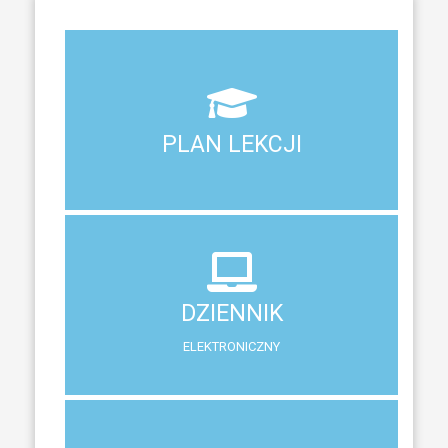
Aktualny plan lekcji wszystkich klas naszego liceum
PLAN LEKCJI
PLAN LEKCJI
DZIENNIK
ELEKTRONICZNY
DZIENNIK
System zewnętrzny do śledzenia postępów w nauce
ELEKTRONICZNY