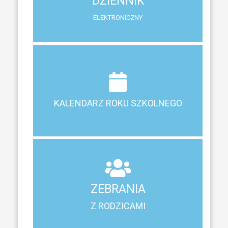
DZIENNIK
System zewnętrzny do śledzenia postępów w nauce
ELEKTRONICZNY
Terminy ferii, matur, zebrań i klasyfikacji
KALENDARZ ROKU SZKOLNEGO
KALENDARZ ROKU SZKOLNEGO
ZEBRANIA
Z RODZICAMI
ZEBRANIA
Harmonogram spotkań i konsultacji z rodzicami
Z RODZICAMI