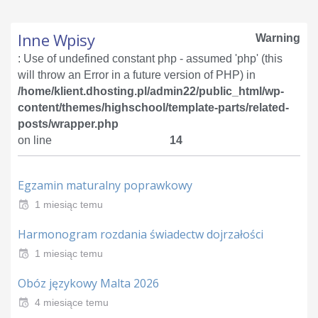
Inne Wpisy
Warning
: Use of undefined constant php - assumed 'php' (this
will throw an Error in a future version of PHP) in
/home/klient.dhosting.pl/admin22/public_html/wp-
content/themes/highschool/template-parts/related-
posts/wrapper.php
on line
14
Egzamin maturalny poprawkowy
1 miesiąc temu
Harmonogram rozdania świadectw dojrzałości
1 miesiąc temu
Obóz językowy Malta 2026
4 miesiące temu