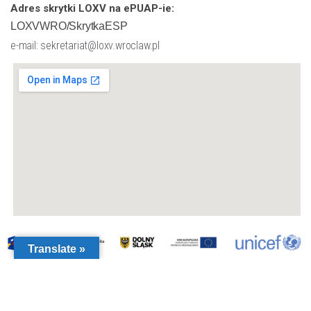
Adres skrytki LOXV na ePUAP-ie:
LOXVWRO/SkrytkaESP
e-mail: sekretariat@loxv.wroclaw.pl
Translate »