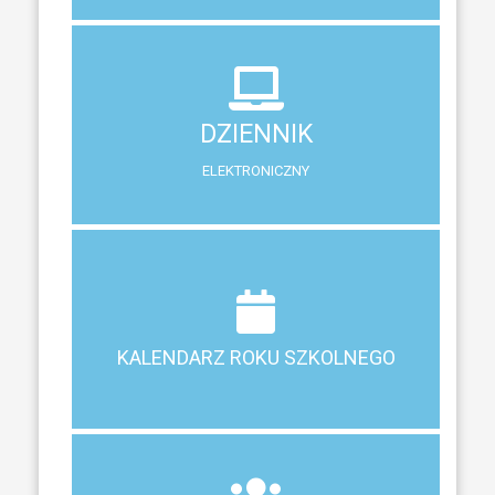
DZIENNIK
ELEKTRONICZNY
DZIENNIK
System zewnętrzny do śledzenia postępów w nauce
ELEKTRONICZNY
Terminy ferii, matur, zebrań i klasyfikacji
KALENDARZ ROKU SZKOLNEGO
KALENDARZ ROKU SZKOLNEGO
ZEBRANIA