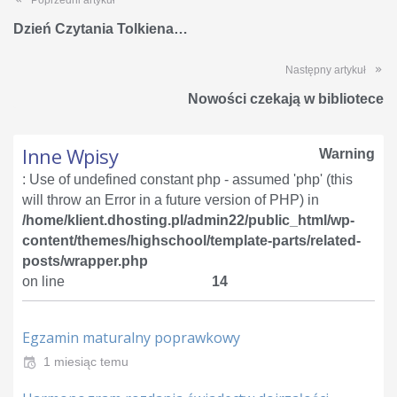
Poprzedni artykuł
Dzień Czytania Tolkiena…
Następny artykuł
Nowości czekają w bibliotece
Inne Wpisy
Warning
: Use of undefined constant php - assumed 'php' (this
will throw an Error in a future version of PHP) in
/home/klient.dhosting.pl/admin22/public_html/wp-
content/themes/highschool/template-parts/related-
posts/wrapper.php
on line
14
Egzamin maturalny poprawkowy
1 miesiąc temu