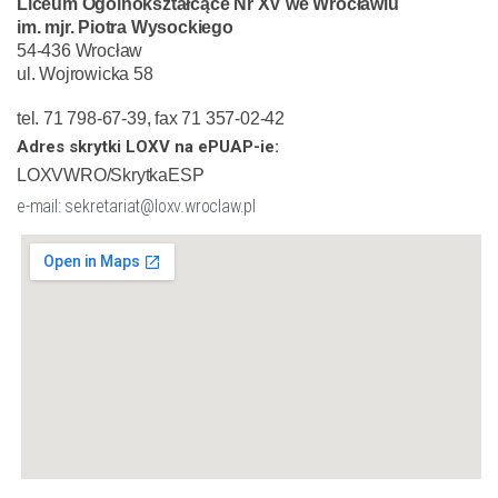
Liceum Ogólnokształcące Nr XV we Wrocławiu
im. mjr. Piotra Wysockiego
54-436 Wrocław
ul. Wojrowicka 58
tel. 71 798-67-39, fax 71 357-02-42
Adres skrytki LOXV na ePUAP-ie:
LOXVWRO/SkrytkaESP
e-mail: sekretariat@loxv.wroclaw.pl