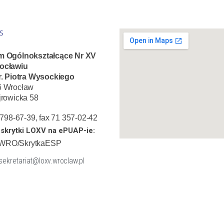
S
m Ogólnokształcące Nr XV
ocławiu
r. Piotra Wysockiego
6 Wrocław
jrowicka 58
1 798-67-39, fax 71 357-02-42
skrytki LOXV na ePUAP-ie:
WRO/SkrytkaESP
 sekretariat@loxv.wroclaw.pl