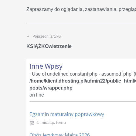
Zapraszamy do oglądania, zastanawiania, przegląda
Poprzedni artykuł
KSIĄŻKOwietrzenie
Inne Wpisy
: Use of undefined constant php - assumed 'php' (th
/home/klient.dhosting.pl/admin22/public_html
posts/wrapper.php
on line
Egzamin maturalny poprawkowy
1 miesiąc temu
Obóz językowy Malta 2026