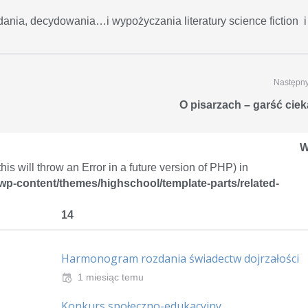
nia, decydowania…i wypożyczania literatury science fiction i
Następny
O pisarzach – garść cie
W
is will throw an Error in a future version of PHP) in
/wp-content/themes/highschool/template-parts/related-
14
Harmonogram rozdania świadectw dojrzałości
1 miesiąc temu
Konkurs społeczno-edukacyjny