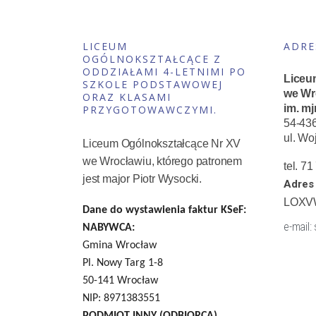
LICEUM
ADRE
OGÓLNOKSZTAŁCĄCE Z
ODDZIAŁAMI 4-LETNIMI PO
Liceu
SZKOLE PODSTAWOWEJ
we Wr
ORAZ KLASAMI
im. mj
PRZYGOTOWAWCZYMI.
54-43
ul. Wo
Liceum Ogólnokształcące Nr XV
we Wrocławiu, którego patronem
tel. 7
jest major Piotr Wysocki.
Adres 
LOXV
Dane do wystawienia faktur KSeF:
e-mail:
NABYWCA:
Gmina Wrocław
Pl. Nowy Targ 1-8
50-141 Wrocław
NIP: 8971383551