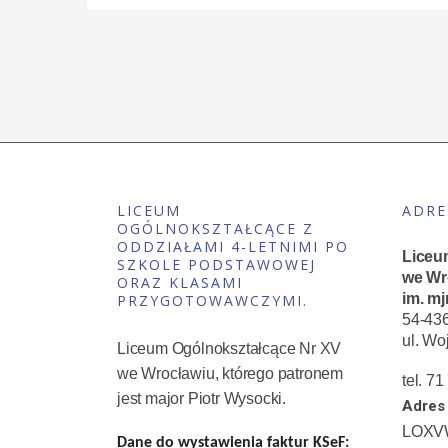
LICEUM
ADRE
OGÓLNOKSZTAŁCĄCE Z
ODDZIAŁAMI 4-LETNIMI PO
Liceu
SZKOLE PODSTAWOWEJ
we Wr
ORAZ KLASAMI
im. mj
PRZYGOTOWAWCZYMI.
54-43
ul. Wo
Liceum Ogólnokształcące Nr XV
we Wrocławiu, którego patronem
tel. 7
jest major Piotr Wysocki.
Adres 
LOXV
Dane do wystawienia faktur KSeF: