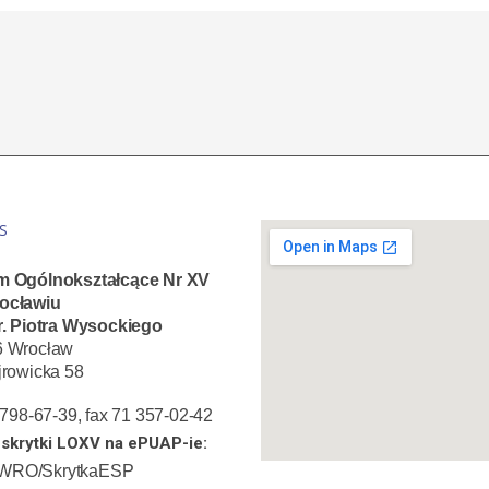
S
m Ogólnokształcące Nr XV
ocławiu
r. Piotra Wysockiego
6 Wrocław
jrowicka 58
1 798-67-39, fax 71 357-02-42
skrytki LOXV na ePUAP-ie:
WRO/SkrytkaESP