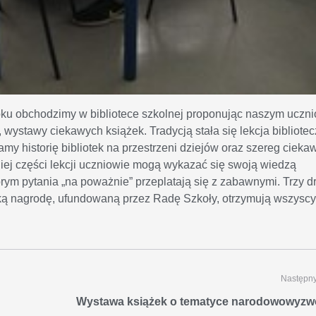
roku obchodzimy w bibliotece szkolnej proponując naszym uczn
, wystawy ciekawych książek. Tradycją stała się lekcja bibliote
iamy historię bibliotek na przestrzeni dziejów oraz szereg cieka
giej części lekcji uczniowie mogą wykazać się swoją wiedzą
ym pytania „na poważnie” przeplatają się z zabawnymi. Trzy d
ą nagrodę, ufundowaną przez Radę Szkoły, otrzymują wszysc
Następny
Wystawa książek o tematyce narodowowyzw