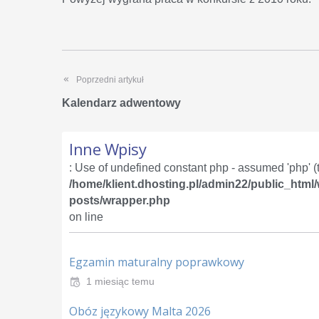
Poprzedni artykuł
Kalendarz adwentowy
Inne Wpisy
: Use of undefined constant php - assumed 'php' (th
/home/klient.dhosting.pl/admin22/public_html
posts/wrapper.php
on line
Egzamin maturalny poprawkowy
1 miesiąc temu
Obóz językowy Malta 2026