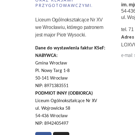
im. mj
PRZYGOTOWAWCZYMI.
54-43
ul. Wo
Liceum Ogólnokształcące Nr XV
we Wrocławiu, którego patronem
tel. 7
jest major Piotr Wysocki.
Adres 
LOXV
Dane do wystawienia faktur KSeF:
e-mail:
NABYWCA:
Gmina Wrocław
Pl. Nowy Targ 1-8
50-141 Wrocław
NIP: 8971383551
PODMIOT INNY (ODBIORCA)
Liceum Ogólnokształcące Nr XV
ul. Wojrowicka 58
54-436 Wrocław
NIP: 8942405497