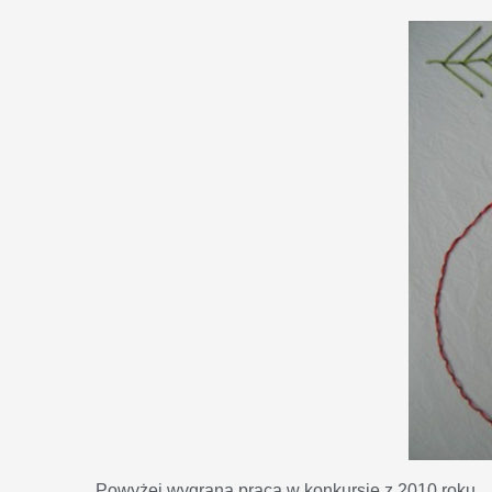
Powyżej wygrana praca w konkursie z 2010 roku.