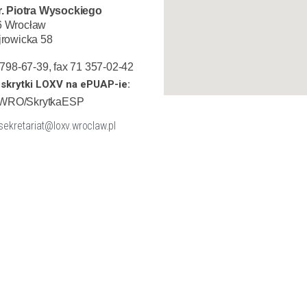
r. Piotra Wysockiego
6 Wrocław
jrowicka 58
1 798-67-39, fax 71 357-02-42
skrytki LOXV na ePUAP-ie:
WRO/SkrytkaESP
 sekretariat@loxv.wroclaw.pl