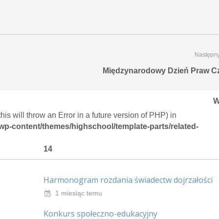
Następny
Międzynarodowy Dzień Praw C
W
is will throw an Error in a future version of PHP) in
/wp-content/themes/highschool/template-parts/related-
14
Harmonogram rozdania świadectw dojrzałości
1 miesiąc temu
Konkurs społeczno-edukacyjny