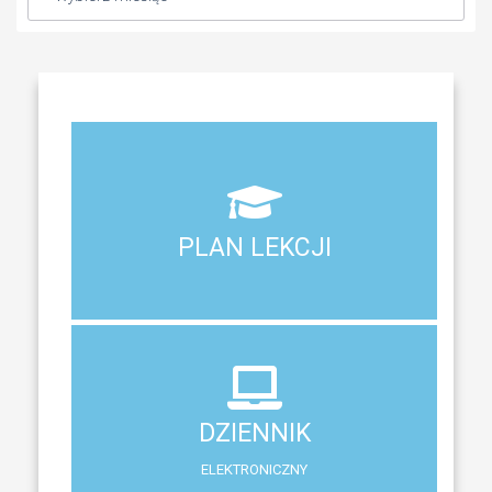
Aktualny plan lekcji wszystkich klas naszego liceum
PLAN LEKCJI
PLAN LEKCJI
DZIENNIK
ELEKTRONICZNY
DZIENNIK
System zewnętrzny do śledzenia postępów w nauce
ELEKTRONICZNY