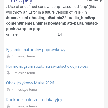
Inne Wpisy
: Use of undefined constant php - assumed 'php' (this
will throw an Error in a future version of PHP) in
/home/klient.dhosting.pl/admin22/public_html/wp-
content/themes/highschool/template-parts/related-
posts/wrapper.php
on line
14
Egzamin maturalny poprawkowy
1 miesiąc temu
Harmonogram rozdania świadectw dojrzałości
1 miesiąc temu
Obóz językowy Malta 2026
4 miesiące temu
Konkurs społeczno-edukacyjny
4 miesiące temu