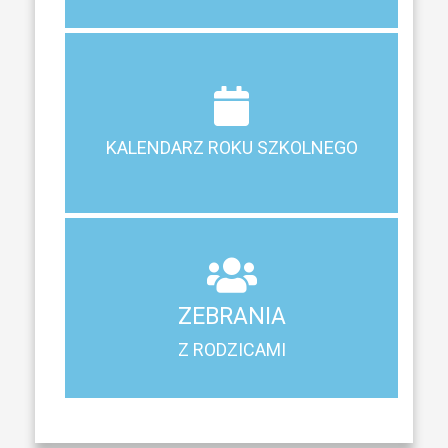
Terminy ferii, matur, zebrań i klasyfikacji
KALENDARZ ROKU SZKOLNEGO
KALENDARZ ROKU SZKOLNEGO
ZEBRANIA
Z RODZICAMI
ZEBRANIA
Harmonogram spotkań i konsultacji z rodzicami
Z RODZICAMI