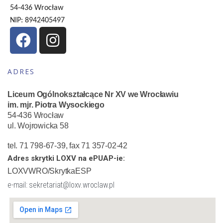
54-436 Wrocław
NIP: 8942405497
ADRES
Liceum Ogólnokształcące Nr XV we Wrocławiu
im. mjr. Piotra Wysockiego
54-436 Wrocław
ul. Wojrowicka 58
tel. 71 798-67-39, fax 71 357-02-42
Adres skrytki LOXV na ePUAP-ie:
LOXVWRO/SkrytkaESP
e-mail: sekretariat@loxv.wroclaw.pl