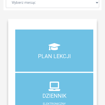
Aktualny plan lekcji wszystkich klas naszego liceum
PLAN LEKCJI
PLAN LEKCJI
DZIENNIK
ELEKTRONICZNY
DZIENNIK
System zewnętrzny do śledzenia postępów w nauce
ELEKTRONICZNY