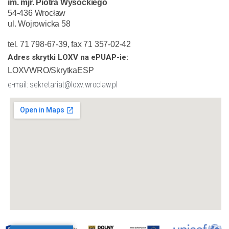
im. mjr. Piotra Wysockiego
54-436 Wrocław
ul. Wojrowicka 58
tel. 71 798-67-39, fax 71 357-02-42
Adres skrytki LOXV na ePUAP-ie:
LOXVWRO/SkrytkaESP
e-mail: sekretariat@loxv.wroclaw.pl