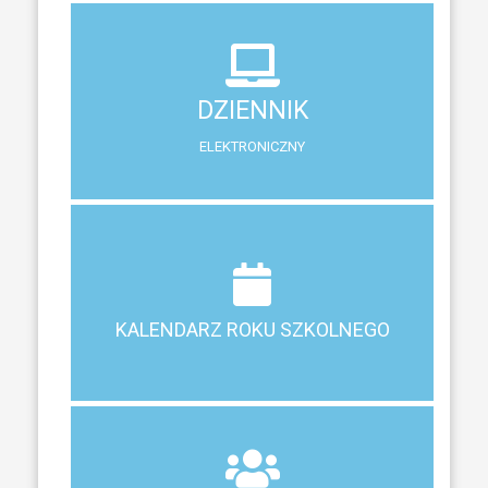
DZIENNIK
ELEKTRONICZNY
DZIENNIK
System zewnętrzny do śledzenia postępów w nauce
ELEKTRONICZNY
Terminy ferii, matur, zebrań i klasyfikacji
KALENDARZ ROKU SZKOLNEGO
KALENDARZ ROKU SZKOLNEGO
ZEBRANIA
Z RODZICAMI