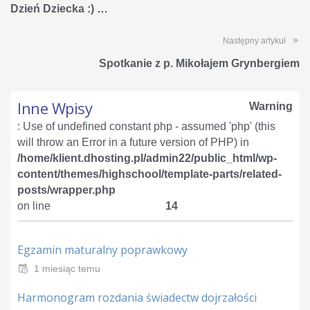
Dzień Dziecka :) …
Następny artykuł
Spotkanie z p. Mikołajem Grynbergiem
Inne Wpisy
Warning
: Use of undefined constant php - assumed 'php' (this
will throw an Error in a future version of PHP) in
/home/klient.dhosting.pl/admin22/public_html/wp-
content/themes/highschool/template-parts/related-
posts/wrapper.php
on line
14
Egzamin maturalny poprawkowy
1 miesiąc temu
Harmonogram rozdania świadectw dojrzałości