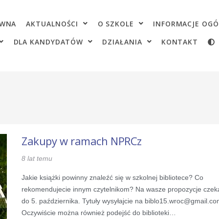
OWNA
AKTUALNOŚCI
O SZKOLE
INFORMACJE OGÓ
DLA KANDYDATÓW
DZIAŁANIA
KONTAKT
Zakupy w ramach NPRCz
8 lat temu
Jakie książki powinny znaleźć się w szkolnej bibliotece? Co
rekomendujecie innym czytelnikom? Na wasze propozycje cze
do 5. października. Tytuły wysyłajcie na biblo15.wroc@gmail.c
Oczywiście można również podejść do biblioteki…