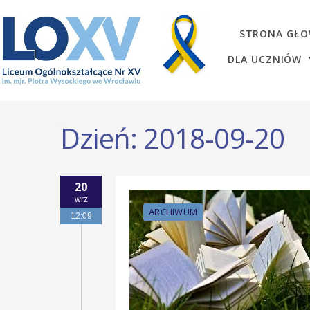
STRONA GŁ
DLA UCZNIÓW
Dzień:
2018-09-20
20
wrz
ARCHIWUM
12:09