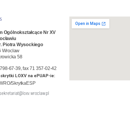
S
m Ogólnokształcące Nr XV
ocławiu
r. Piotra Wysockiego
6 Wrocław
jrowicka 58
1 798-67-39, fax 71 357-02-42
skrytki LOXV na ePUAP-ie:
WRO/SkrytkaESP
 sekretariat@loxv.wroclaw.pl