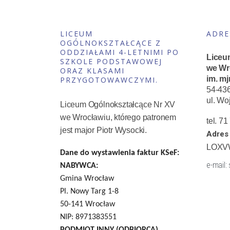
LICEUM
ADRE
OGÓLNOKSZTAŁCĄCE Z
ODDZIAŁAMI 4-LETNIMI PO
Liceu
SZKOLE PODSTAWOWEJ
we Wr
ORAZ KLASAMI
im. mj
PRZYGOTOWAWCZYMI.
54-43
ul. Wo
Liceum Ogólnokształcące Nr XV
we Wrocławiu, którego patronem
tel. 7
jest major Piotr Wysocki.
Adres 
LOXV
Dane do wystawienia faktur KSeF:
e-mail:
NABYWCA:
Gmina Wrocław
Pl. Nowy Targ 1-8
50-141 Wrocław
NIP: 8971383551