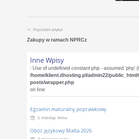
Poprzedni artykuł
Zakupy w ramach NPRCz
Inne Wpisy
: Use of undefined constant php - assumed 'php' (th
/home/klient.dhosting.pl/admin22/public_html
posts/wrapper.php
on line
Egzamin maturalny poprawkowy
1 miesiąc temu
Obóz językowy Malta 2026
4 miesiące temu