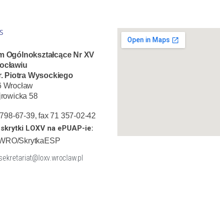
S
m Ogólnokształcące Nr XV
ocławiu
r. Piotra Wysockiego
6 Wrocław
jrowicka 58
1 798-67-39, fax 71 357-02-42
skrytki LOXV na ePUAP-ie:
WRO/SkrytkaESP
 sekretariat@loxv.wroclaw.pl