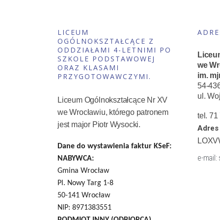
LICEUM
ADRE
OGÓLNOKSZTAŁCĄCE Z
ODDZIAŁAMI 4-LETNIMI PO
Liceu
SZKOLE PODSTAWOWEJ
we Wr
ORAZ KLASAMI
im. mj
PRZYGOTOWAWCZYMI.
54-43
ul. Wo
Liceum Ogólnokształcące Nr XV
we Wrocławiu, którego patronem
tel. 7
jest major Piotr Wysocki.
Adres 
LOXV
Dane do wystawienia faktur KSeF:
e-mail:
NABYWCA:
Gmina Wrocław
Pl. Nowy Targ 1-8
50-141 Wrocław
NIP: 8971383551