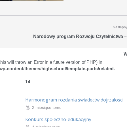
Następny
Narodowy program Rozwoju Czytelnictwa –
W
is will throw an Error in a future version of PHP) in
/wp-content/themes/highschool/template-parts/related-
14
Harmonogram rozdania świadectw dojrzałości
2 miesiące temu
Konkurs społeczno-edukacyjny
4 miesiące temu