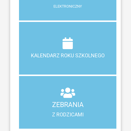
ELEKTRONICZNY
Terminy ferii, matur, zebrań i klasyfikacji
KALENDARZ ROKU SZKOLNEGO
KALENDARZ ROKU SZKOLNEGO
ZEBRANIA
Z RODZICAMI
ZEBRANIA
Harmonogram spotkań i konsultacji z rodzicami
Z RODZICAMI