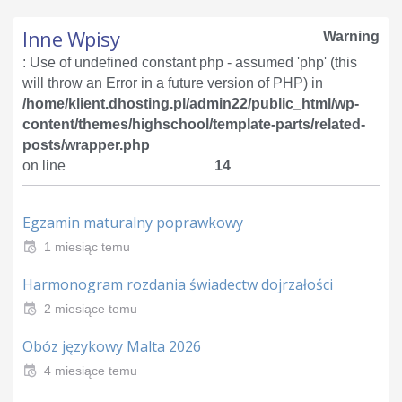
Inne Wpisy
Warning
: Use of undefined constant php - assumed 'php' (this
will throw an Error in a future version of PHP) in
/home/klient.dhosting.pl/admin22/public_html/wp-
content/themes/highschool/template-parts/related-
posts/wrapper.php
on line
14
Egzamin maturalny poprawkowy
1 miesiąc temu
Harmonogram rozdania świadectw dojrzałości
2 miesiące temu
Obóz językowy Malta 2026
4 miesiące temu