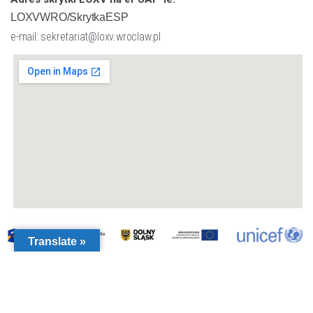
LOXVWRO/SkrytkaESP
e-mail: sekretariat@loxv.wroclaw.pl
Translate »