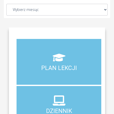
Aktualny plan lekcji wszystkich klas naszego liceum
PLAN LEKCJI
PLAN LEKCJI
DZIENNIK
ELEKTRONICZNY
DZIENNIK
System zewnętrzny do śledzenia postępów w nauce