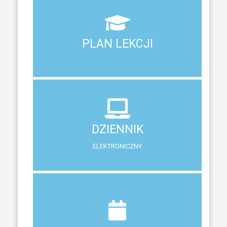
Aktualny plan lekcji wszystkich klas naszego liceum
PLAN LEKCJI
PLAN LEKCJI
DZIENNIK
ELEKTRONICZNY
DZIENNIK
System zewnętrzny do śledzenia postępów w nauce
ELEKTRONICZNY
Terminy ferii, matur, zebrań i klasyfikacji