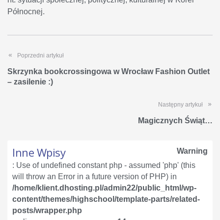
Północnej.
Poprzedni artykuł
Skrzynka bookcrossingowa w Wrocław Fashion Outlet
– zasilenie :)
Następny artykuł
Magicznych Świąt…
Inne Wpisy
Warning
: Use of undefined constant php - assumed 'php' (this
will throw an Error in a future version of PHP) in
/home/klient.dhosting.pl/admin22/public_html/wp-
content/themes/highschool/template-parts/related-
posts/wrapper.php