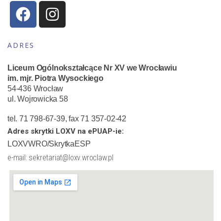
ADRES
Liceum Ogólnokształcące Nr XV we Wrocławiu
im. mjr. Piotra Wysockiego
54-436 Wrocław
ul. Wojrowicka 58
tel. 71 798-67-39, fax 71 357-02-42
Adres skrytki LOXV na ePUAP-ie:
LOXVWRO/SkrytkaESP
e-mail: sekretariat@loxv.wroclaw.pl