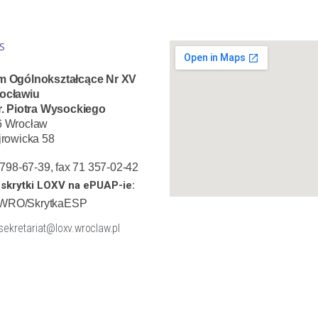
S
m Ogólnokształcące Nr XV
ocławiu
r. Piotra Wysockiego
6 Wrocław
jrowicka 58
1 798-67-39, fax 71 357-02-42
skrytki LOXV na ePUAP-ie:
WRO/SkrytkaESP
 sekretariat@loxv.wroclaw.pl