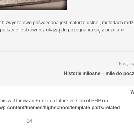
ecich zwyczajowo poświęcona jest maturze ustnej, metodach radz
 Spotkanie jest również okazją do pożegnania się z uczniami,
Następny
Historie miłosne – miłe do pocz
W
is will throw an Error in a future version of PHP) in
/wp-content/themes/highschool/template-parts/related-
14