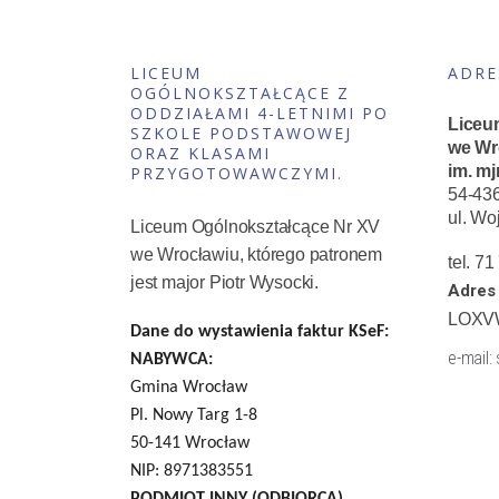
LICEUM
ADRE
OGÓLNOKSZTAŁCĄCE Z
ODDZIAŁAMI 4-LETNIMI PO
Liceu
SZKOLE PODSTAWOWEJ
we Wr
ORAZ KLASAMI
im. mj
PRZYGOTOWAWCZYMI.
54-43
ul. Wo
Liceum Ogólnokształcące Nr XV
we Wrocławiu, którego patronem
tel. 7
jest major Piotr Wysocki.
Adres 
LOXV
Dane do wystawienia faktur KSeF:
e-mail:
NABYWCA:
Gmina Wrocław
Pl. Nowy Targ 1-8
50-141 Wrocław
NIP: 8971383551