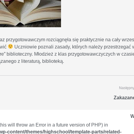
z przygotowawczym rozciągnęła się praktycznie na cały wrzes
iwić
Uczniowie poznali zasady, których należy przestrzegać 
ivre” biblioteczny. Młodzież z klas przygotowawczyczych w czasi
nego z literaturą, biblioteką.
Następny
Zakazane
W
is will throw an Error in a future version of PHP) in
/wp-content/themes/highschool/template-parts/related-