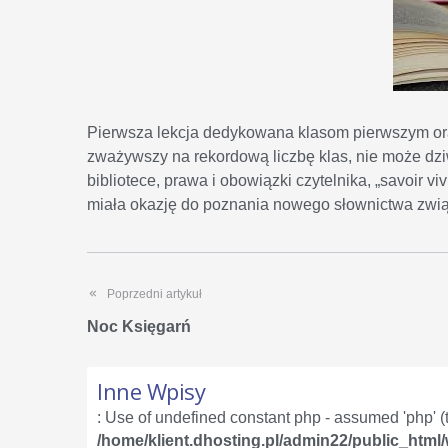
Pierwsza lekcja dedykowana klasom pierwszym ora
zważywszy na rekordową liczbę klas, nie może dz
bibliotece, prawa i obowiązki czytelnika, „savoir v
miała okazję do poznania nowego słownictwa związa
Poprzedni artykuł
Noc Księgarń
Inne Wpisy
: Use of undefined constant php - assumed 'php' (th
/home/klient.dhosting.pl/admin22/public_html