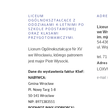
LICEUM
ADRE
OGÓLNOKSZTAŁCĄCE Z
ODDZIAŁAMI 4-LETNIMI PO
Liceu
SZKOLE PODSTAWOWEJ
we Wr
ORAZ KLASAMI
im. mj
PRZYGOTOWAWCZYMI.
54-43
ul. Wo
Liceum Ogólnokształcące Nr XV
we Wrocławiu, którego patronem
tel. 7
jest major Piotr Wysocki.
Adres 
LOXV
Dane do wystawienia faktur KSeF:
e-mail:
NABYWCA:
Gmina Wrocław
Pl. Nowy Targ 1-8
50-141 Wrocław
NIP: 8971383551