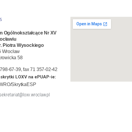
S
m Ogólnokształcące Nr XV
ocławiu
r. Piotra Wysockiego
6 Wrocław
jrowicka 58
1 798-67-39, fax 71 357-02-42
skrytki LOXV na ePUAP-ie:
WRO/SkrytkaESP
 sekretariat@loxv.wroclaw.pl