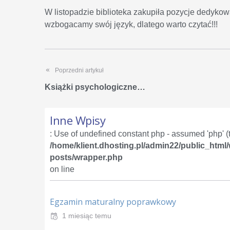
W listopadzie biblioteka zakupiła pozycje dedyko
wzbogacamy swój język, dlatego warto czytać!!!
Poprzedni artykuł
Książki psychologiczne…
Inne Wpisy
: Use of undefined constant php - assumed 'php' (th
/home/klient.dhosting.pl/admin22/public_html
posts/wrapper.php
on line
Egzamin maturalny poprawkowy
1 miesiąc temu