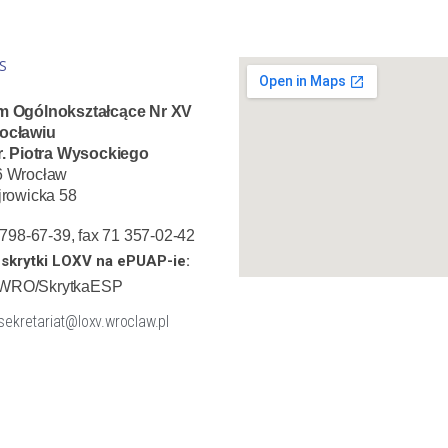
S
m Ogólnokształcące Nr XV
ocławiu
r. Piotra Wysockiego
6 Wrocław
jrowicka 58
1 798-67-39, fax 71 357-02-42
skrytki LOXV na ePUAP-ie:
WRO/SkrytkaESP
 sekretariat@loxv.wroclaw.pl