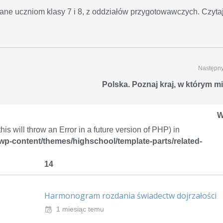
wane uczniom klasy 7 i 8, z oddziałów przygotowawczych. Czyta
Następny
Polska. Poznaj kraj, w którym m
W
is will throw an Error in a future version of PHP) in
/wp-content/themes/highschool/template-parts/related-
14
Harmonogram rozdania świadectw dojrzałości
1 miesiąc temu