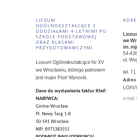
LICEUM
ADRE
OGÓLNOKSZTAŁCĄCE Z
ODDZIAŁAMI 4-LETNIMI PO
Liceu
SZKOLE PODSTAWOWEJ
we Wr
ORAZ KLASAMI
im. mj
PRZYGOTOWAWCZYMI.
54-43
ul. Wo
Liceum Ogólnokształcące Nr XV
we Wrocławiu, którego patronem
tel. 7
jest major Piotr Wysocki.
Adres 
LOXV
Dane do wystawienia faktur KSeF:
e-mail:
NABYWCA:
Gmina Wrocław
Pl. Nowy Targ 1-8
50-141 Wrocław
NIP: 8971383551