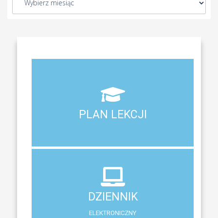
Aktualny plan lekcji wszystkich klas naszego liceum
PLAN LEKCJI
PLAN LEKCJI
DZIENNIK
ELEKTRONICZNY
DZIENNIK
System zewnętrzny do śledzenia postępów w nauce
ELEKTRONICZNY