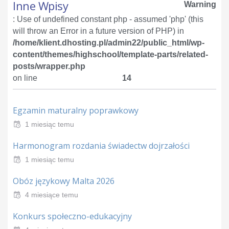
Inne Wpisy
Warning
: Use of undefined constant php - assumed 'php' (this
will throw an Error in a future version of PHP) in
/home/klient.dhosting.pl/admin22/public_html/wp-
content/themes/highschool/template-parts/related-
posts/wrapper.php
on line
14
Egzamin maturalny poprawkowy
1 miesiąc temu
Harmonogram rozdania świadectw dojrzałości
1 miesiąc temu
Obóz językowy Malta 2026
4 miesiące temu
Konkurs społeczno-edukacyjny