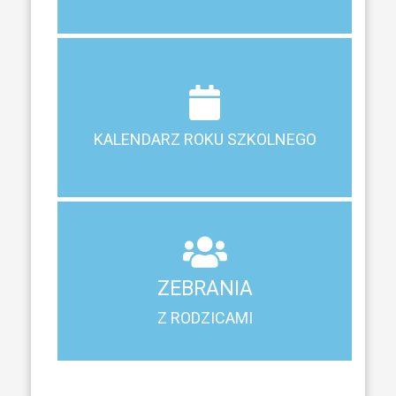
Terminy ferii, matur, zebrań i klasyfikacji
KALENDARZ ROKU SZKOLNEGO
KALENDARZ ROKU SZKOLNEGO
ZEBRANIA
Z RODZICAMI
ZEBRANIA
Harmonogram spotkań i konsultacji z rodzicami
Z RODZICAMI