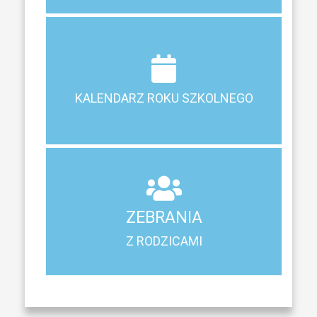
Terminy ferii, matur, zebrań i klasyfikacji
KALENDARZ ROKU SZKOLNEGO
KALENDARZ ROKU SZKOLNEGO
ZEBRANIA
Z RODZICAMI
ZEBRANIA
Harmonogram spotkań i konsultacji z rodzicami
Z RODZICAMI