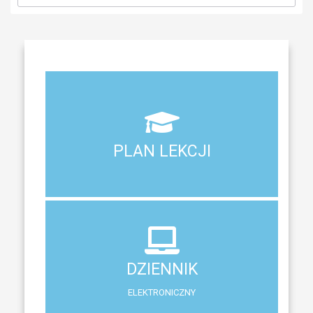
Aktualny plan lekcji wszystkich klas naszego liceum
PLAN LEKCJI
PLAN LEKCJI
DZIENNIK
ELEKTRONICZNY
DZIENNIK
System zewnętrzny do śledzenia postępów w nauce
ELEKTRONICZNY