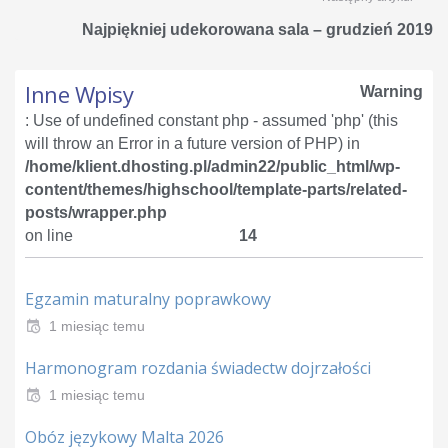
Najpiękniej udekorowana sala – grudzień 2019
Inne Wpisy
Warning
: Use of undefined constant php - assumed 'php' (this
will throw an Error in a future version of PHP) in
/home/klient.dhosting.pl/admin22/public_html/wp-
content/themes/highschool/template-parts/related-
posts/wrapper.php
on line
14
Egzamin maturalny poprawkowy
1 miesiąc temu
Harmonogram rozdania świadectw dojrzałości
1 miesiąc temu
Obóz językowy Malta 2026