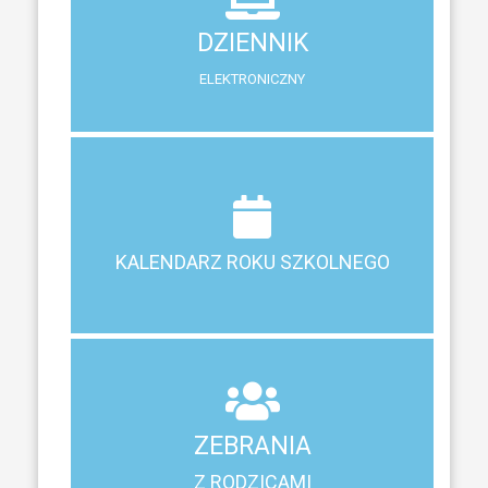
ELEKTRONICZNY
DZIENNIK
System zewnętrzny do śledzenia postępów w nauce
ELEKTRONICZNY
Terminy ferii, matur, zebrań i klasyfikacji
KALENDARZ ROKU SZKOLNEGO
KALENDARZ ROKU SZKOLNEGO
ZEBRANIA
Z RODZICAMI
ZEBRANIA
Harmonogram spotkań i konsultacji z rodzicami
Z RODZICAMI