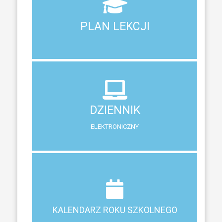
Aktualny plan lekcji wszystkich klas naszego liceum
PLAN LEKCJI
PLAN LEKCJI
DZIENNIK
ELEKTRONICZNY
DZIENNIK
System zewnętrzny do śledzenia postępów w nauce
ELEKTRONICZNY
Terminy ferii, matur, zebrań i klasyfikacji
KALENDARZ ROKU SZKOLNEGO
KALENDARZ ROKU SZKOLNEGO