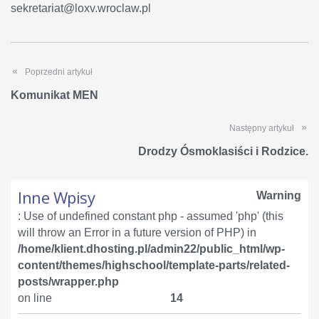
sekretariat@loxv.wroclaw.pl
Poprzedni artykuł
Komunikat MEN
Następny artykuł
Drodzy Ósmoklasiści i Rodzice.
Inne Wpisy
Warning
: Use of undefined constant php - assumed 'php' (this
will throw an Error in a future version of PHP) in
/home/klient.dhosting.pl/admin22/public_html/wp-
content/themes/highschool/template-parts/related-
posts/wrapper.php
on line
14