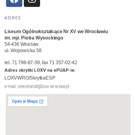
ADRES
Liceum Ogólnokształcące Nr XV we Wrocławiu
im. mjr. Piotra Wysockiego
54-436 Wrocław
ul. Wojrowicka 58
tel. 71 798-67-39, fax 71 357-02-42
Adres skrytki LOXV na ePUAP-ie:
LOXVWRO/SkrytkaESP
e-mail: sekretariat@loxv.wroclaw.pl