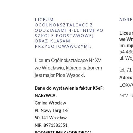
LICEUM
ADRE
OGÓLNOKSZTAŁCĄCE Z
ODDZIAŁAMI 4-LETNIMI PO
Liceu
SZKOLE PODSTAWOWEJ
we Wr
ORAZ KLASAMI
im. mj
PRZYGOTOWAWCZYMI.
54-43
ul. Wo
Liceum Ogólnokształcące Nr XV
we Wrocławiu, którego patronem
tel. 7
jest major Piotr Wysocki.
Adres 
LOXV
Dane do wystawienia faktur KSeF:
e-mail:
NABYWCA:
Gmina Wrocław
Pl. Nowy Targ 1-8
50-141 Wrocław
NIP: 8971383551