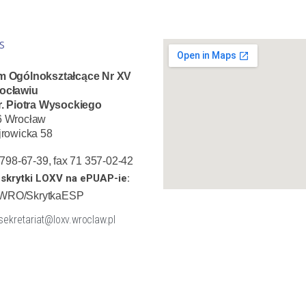
S
m Ogólnokształcące Nr XV
ocławiu
r. Piotra Wysockiego
6 Wrocław
jrowicka 58
1 798-67-39, fax 71 357-02-42
skrytki LOXV na ePUAP-ie:
WRO/SkrytkaESP
 sekretariat@loxv.wroclaw.pl