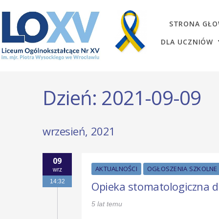
STRONA GŁ
DLA UCZNIÓW
Dzień:
2021-09-09
wrzesień, 2021
09
AKTUALNOŚCI
OGŁOSZENIA SZKOLNE
wrz
14:32
Opieka stomatologiczna d
5 lat temu