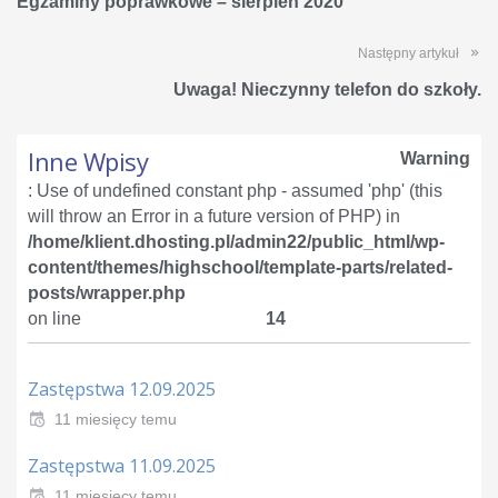
Egzaminy poprawkowe – sierpień 2020
Następny artykuł
Uwaga! Nieczynny telefon do szkoły.
Inne Wpisy
Warning
: Use of undefined constant php - assumed 'php' (this
will throw an Error in a future version of PHP) in
/home/klient.dhosting.pl/admin22/public_html/wp-
content/themes/highschool/template-parts/related-
posts/wrapper.php
on line
14
Zastępstwa 12.09.2025
11 miesięcy temu
Zastępstwa 11.09.2025
11 miesięcy temu