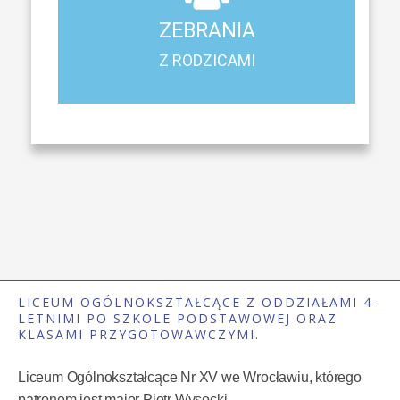
Z RODZICAMI
ZEBRANIA
Harmonogram spotkań i konsultacji z rodzicami
Z RODZICAMI
LICEUM OGÓLNOKSZTAŁCĄCE Z ODDZIAŁAMI 4-
LETNIMI PO SZKOLE PODSTAWOWEJ ORAZ
KLASAMI PRZYGOTOWAWCZYMI.
Liceum Ogólnokształcące Nr XV we Wrocławiu, którego
patronem jest major Piotr Wysocki.