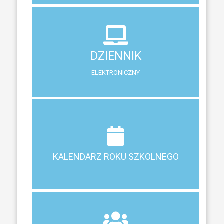
DZIENNIK
ELEKTRONICZNY
DZIENNIK
System zewnętrzny do śledzenia postępów w nauce
ELEKTRONICZNY
Terminy ferii, matur, zebrań i klasyfikacji
KALENDARZ ROKU SZKOLNEGO
KALENDARZ ROKU SZKOLNEGO
ZEBRANIA