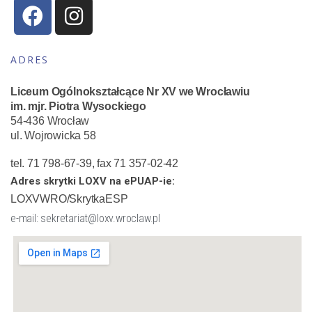
ADRES
Liceum Ogólnokształcące Nr XV we Wrocławiu
im. mjr. Piotra Wysockiego
54-436 Wrocław
ul. Wojrowicka 58
tel. 71 798-67-39, fax 71 357-02-42
Adres skrytki LOXV na ePUAP-ie:
LOXVWRO/SkrytkaESP
e-mail: sekretariat@loxv.wroclaw.pl