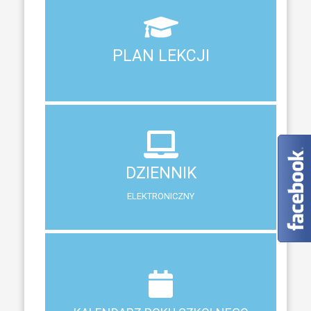
Aktualny plan lekcji wszystkich klas naszego liceum
PLAN LEKCJI
PLAN LEKCJI
DZIENNIK
ELEKTRONICZNY
DZIENNIK
System zewnętrzny do śledzenia postępów w nauce
ELEKTRONICZNY
Terminy ferii, matur, zebrań i klasyfikacji