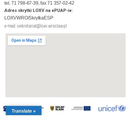
tel. 71 798-67-39, fax 71 357-02-42
Adres skrytki LOXV na ePUAP-ie:
LOXVWRO/SkrytkaESP
e-mail: sekretariat@loxv.wroclaw.pl
Translate »