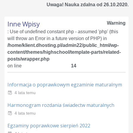
Uwaga! Nauka zdalna od 26.10.2020.
Inne Wpisy
Warning
: Use of undefined constant php - assumed 'php' (this
will throw an Error in a future version of PHP) in
/home/klient.dhosting.pl/admin22/public_html/wp-
content/themes/highschool/template-parts/related-
posts/wrapper.php
on line
14
Informacja o poprawkowym egzaminie maturalnym
4 lata temu
Harmonogram rozdania świadectw maturalnych
4 lata temu
Egzaminy poprawkowe sierpień 2022