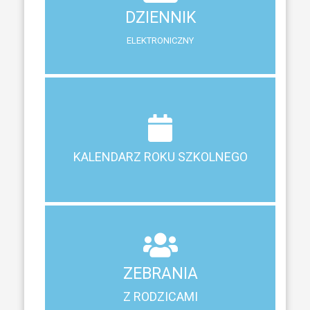
DZIENNIK
System zewnętrzny do śledzenia postępów w nauce
ELEKTRONICZNY
Terminy ferii, matur, zebrań i klasyfikacji
KALENDARZ ROKU SZKOLNEGO
KALENDARZ ROKU SZKOLNEGO
ZEBRANIA
Z RODZICAMI
ZEBRANIA
Harmonogram spotkań i konsultacji z rodzicami
Z RODZICAMI