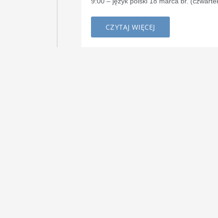
9:00 – język polski 18 marca br. (czwart
CZYTAJ WIĘCEJ