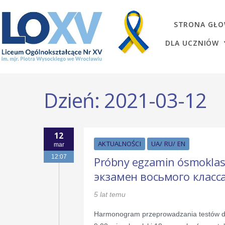
STRONA GŁ
DLA UCZNIÓW
Dzień:
2021-03-12
12
AKTUALNOŚCI
UA/ RU/ EN
mar
12:07
Próbny egzamin ósmoklas
экзамен восьмого класс
5 lat temu
Harmonogram przeprowadzania testów dia