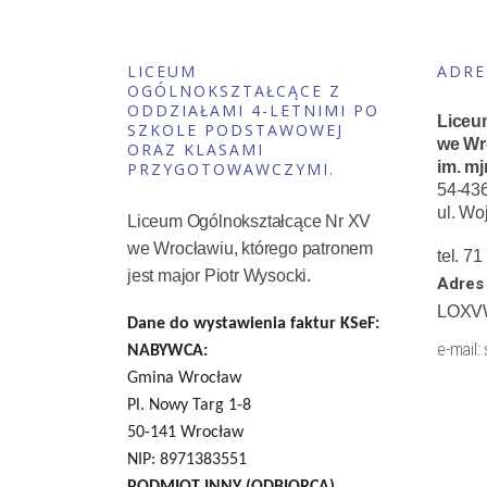
LICEUM
ADRE
OGÓLNOKSZTAŁCĄCE Z
ODDZIAŁAMI 4-LETNIMI PO
Liceu
SZKOLE PODSTAWOWEJ
we Wr
ORAZ KLASAMI
im. mj
PRZYGOTOWAWCZYMI.
54-43
ul. Wo
Liceum Ogólnokształcące Nr XV
we Wrocławiu, którego patronem
tel. 7
jest major Piotr Wysocki.
Adres 
LOXV
Dane do wystawienia faktur KSeF:
e-mail:
NABYWCA:
Gmina Wrocław
Pl. Nowy Targ 1-8
50-141 Wrocław
NIP: 8971383551