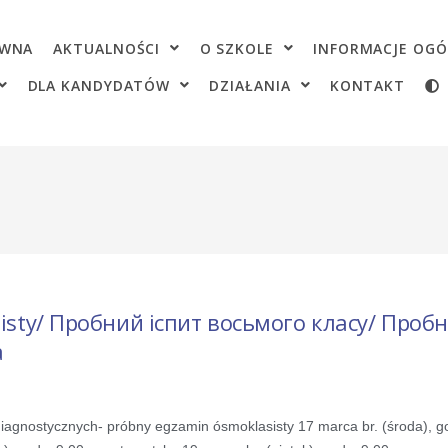
OWNA
AKTUALNOŚCI
O SZKOLE
INFORMACJE OGÓ
DLA KANDYDATÓW
DZIAŁANIA
KONTAKT
isty/ Пробний іспит восьмого класу/ Проб
а
gnostycznych- próbny egzamin ósmoklasisty 17 marca br. (środa), g