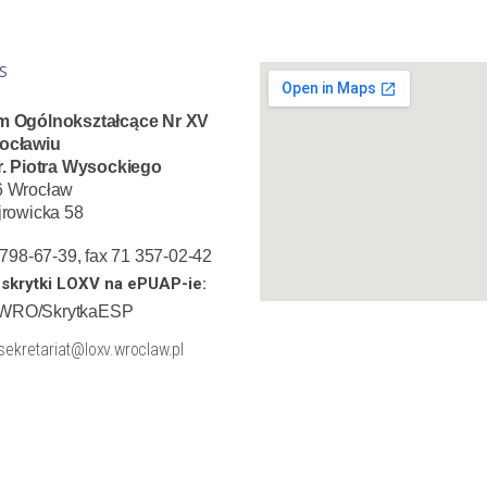
S
m Ogólnokształcące Nr XV
ocławiu
r. Piotra Wysockiego
6 Wrocław
jrowicka 58
1 798-67-39, fax 71 357-02-42
skrytki LOXV na ePUAP-ie:
WRO/SkrytkaESP
 sekretariat@loxv.wroclaw.pl