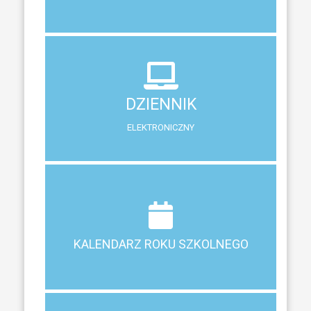
DZIENNIK
ELEKTRONICZNY
DZIENNIK
System zewnętrzny do śledzenia postępów w nauce
ELEKTRONICZNY
Terminy ferii, matur, zebrań i klasyfikacji
KALENDARZ ROKU SZKOLNEGO
KALENDARZ ROKU SZKOLNEGO