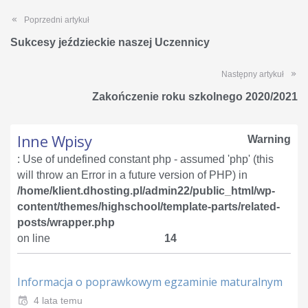
Poprzedni artykuł
Sukcesy jeździeckie naszej Uczennicy
Następny artykuł
Zakończenie roku szkolnego 2020/2021
Inne Wpisy
Warning
: Use of undefined constant php - assumed 'php' (this
will throw an Error in a future version of PHP) in
/home/klient.dhosting.pl/admin22/public_html/wp-
content/themes/highschool/template-parts/related-
posts/wrapper.php
on line
14
Informacja o poprawkowym egzaminie maturalnym
4 lata temu