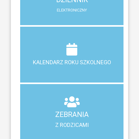
ELEKTRONICZNY
Terminy ferii, matur, zebrań i klasyfikacji
KALENDARZ ROKU SZKOLNEGO
KALENDARZ ROKU SZKOLNEGO
ZEBRANIA
Z RODZICAMI
ZEBRANIA
Harmonogram spotkań i konsultacji z rodzicami
Z RODZICAMI