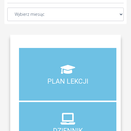
Aktualny plan lekcji wszystkich klas naszego liceum
PLAN LEKCJI
PLAN LEKCJI
DZIENNIK
ELEKTRONICZNY
DZIENNIK
System zewnętrzny do śledzenia postępów w nauce