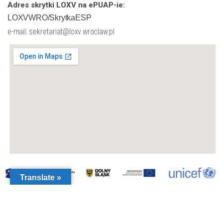
Adres skrytki LOXV na ePUAP-ie:
LOXVWRO/SkrytkaESP
e-mail: sekretariat@loxv.wroclaw.pl
Translate »