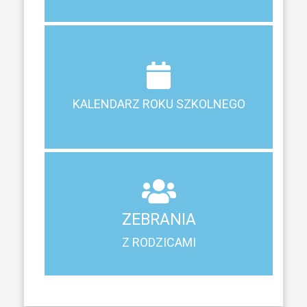
Terminy ferii, matur, zebrań i klasyfikacji
KALENDARZ ROKU SZKOLNEGO
KALENDARZ ROKU SZKOLNEGO
ZEBRANIA
Z RODZICAMI
ZEBRANIA
Harmonogram spotkań i konsultacji z rodzicami
Z RODZICAMI