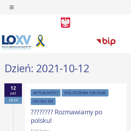
Dzień:
2021-10-12
12
AKTUALNOŚCI
OGŁOSZENIA SZKOLNE
paź
18:53
UA/ RU/ EN
???????? Rozmawiamy po
polsku!
5 lat temu