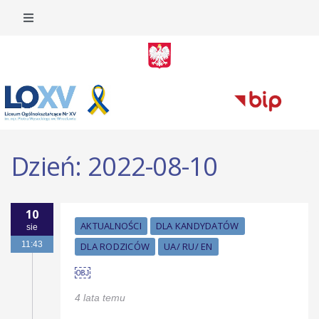
Dzień:
2022-08-10
10
AKTUALNOŚCI
DLA KANDYDATÓW
sie
11:43
DLA RODZICÓW
UA/ RU/ EN
￼
4 lata temu