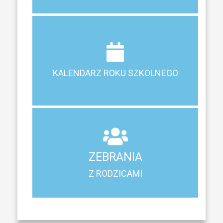
Terminy ferii, matur, zebrań i klasyfikacji
KALENDARZ ROKU SZKOLNEGO
KALENDARZ ROKU SZKOLNEGO
ZEBRANIA
Z RODZICAMI
ZEBRANIA
Harmonogram spotkań i konsultacji z rodzicami
Z RODZICAMI