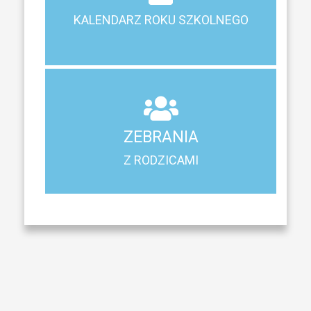
Terminy ferii, matur, zebrań i klasyfikacji
KALENDARZ ROKU SZKOLNEGO
KALENDARZ ROKU SZKOLNEGO
ZEBRANIA
Z RODZICAMI
ZEBRANIA
Harmonogram spotkań i konsultacji z rodzicami
Z RODZICAMI