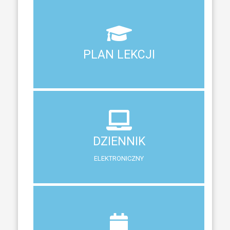
Aktualny plan lekcji wszystkich klas naszego liceum
PLAN LEKCJI
PLAN LEKCJI
DZIENNIK
ELEKTRONICZNY
DZIENNIK
System zewnętrzny do śledzenia postępów w nauce
ELEKTRONICZNY