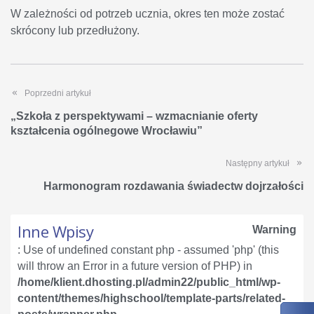
W zależności od potrzeb ucznia, okres ten może zostać
skrócony lub przedłużony.
Poprzedni artykuł
„Szkoła z perspektywami – wzmacnianie oferty
kształcenia ogólnegowe Wrocławiu”
Następny artykuł
Harmonogram rozdawania świadectw dojrzałości
Inne Wpisy
Warning
: Use of undefined constant php - assumed 'php' (this
will throw an Error in a future version of PHP) in
/home/klient.dhosting.pl/admin22/public_html/wp-
content/themes/highschool/template-parts/related-