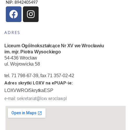
NIP: 8942405497
ADRES
Liceum Ogólnokształcące Nr XV we Wrocławiu
im. mjr. Piotra Wysockiego
54-436 Wrocław
ul. Wojrowicka 58
tel. 71 798-67-39, fax 71 357-02-42
Adres skrytki LOXV na ePUAP-ie:
LOXVWRO/SkrytkaESP
e-mail: sekretariat@loxv.wroclaw.pl