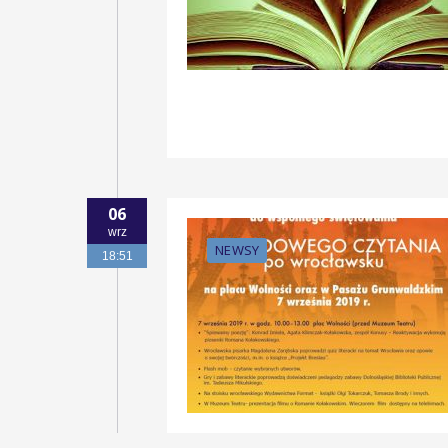
06
wrz
NEWSY
18:51