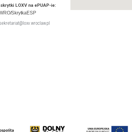
skrytki LOXV na ePUAP-ie:
WRO/SkrytkaESP
 sekretariat@loxv.wroclaw.pl