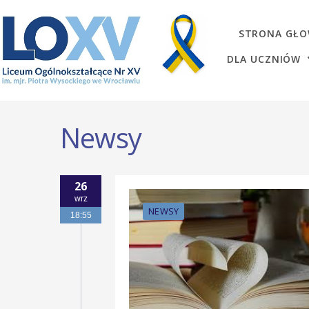
STRONA GŁ
DLA UCZNIÓW
Newsy
26
wrz
NEWSY
18:55