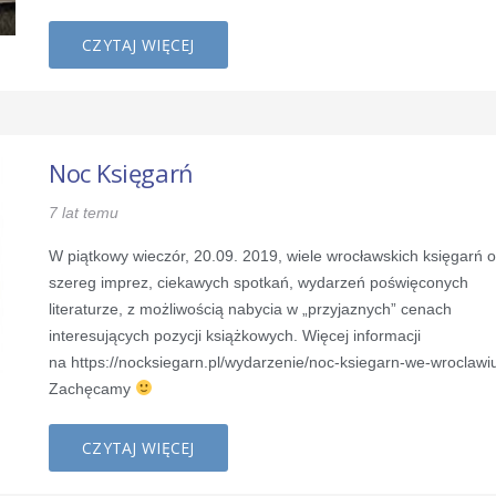
CZYTAJ WIĘCEJ
Noc Księgarń
7 lat temu
W piątkowy wieczór, 20.09. 2019, wiele wrocławskich księgarń o
szereg imprez, ciekawych spotkań, wydarzeń poświęconych
literaturze, z możliwością nabycia w „przyjaznych” cenach
interesujących pozycji książkowych. Więcej informacji
na https://nocksiegarn.pl/wydarzenie/noc-ksiegarn-we-wroclawiu
Zachęcamy
CZYTAJ WIĘCEJ