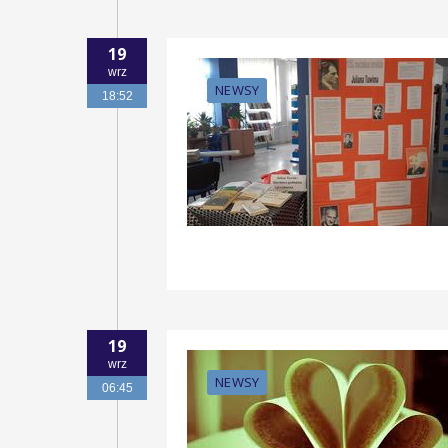
19
wrz
NEWSY
18:52
19
wrz
NEWSY
06:45