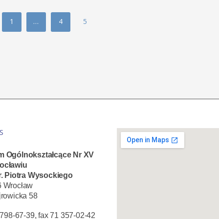
1
…
4
5
S
m Ogólnokształcące Nr XV
ocławiu
r. Piotra Wysockiego
6 Wrocław
jrowicka 58
1 798-67-39, fax 71 357-02-42