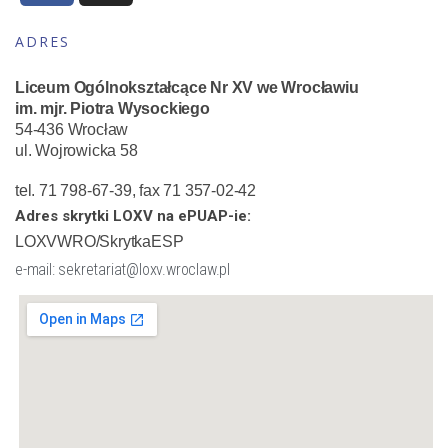
ADRES
Liceum Ogólnokształcące Nr XV we Wrocławiu
im. mjr. Piotra Wysockiego
54-436 Wrocław
ul. Wojrowicka 58
tel. 71 798-67-39, fax 71 357-02-42
Adres skrytki LOXV na ePUAP-ie:
LOXVWRO/SkrytkaESP
e-mail: sekretariat@loxv.wroclaw.pl