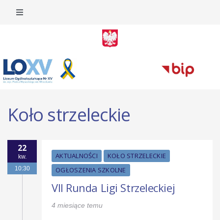
Koło strzeleckie
22
AKTUALNOŚCI
KOŁO STRZELECKIE
kw.
10:30
OGŁOSZENIA SZKOLNE
VII Runda Ligi Strzeleckiej
4 miesiące temu