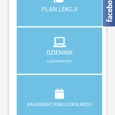
Aktualny plan lekcji wszystkich klas naszego liceum
PLAN LEKCJI
PLAN LEKCJI
DZIENNIK
ELEKTRONICZNY
DZIENNIK
System zewnętrzny do śledzenia postępów w nauce
ELEKTRONICZNY
Terminy ferii, matur, zebrań i klasyfikacji
KALENDARZ ROKU SZKOLNEGO
KALENDARZ ROKU SZKOLNEGO