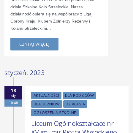
działa Szkolne Koło Strzeleckie. Nasza
działalność opiera się na współpracy z Ligą
Obrony Kraju, Klubem Żołnierzy Rezerwy i
Kołami Strzeleckimi…
CZYTAJ WIĘCEJ
styczeń, 2023
18
AKTUALNOŚCI
DLA RODZICÓW
sty
10:48
DLA UCZNIÓW
DZIAŁANIA
OGŁOSZENIA SZKOLNE
Liceum Ogólnokształcące nr
XV im. mjr Piotra Wysockiego