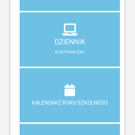
DZIENNIK
ELEKTRONICZNY
DZIENNIK
System zewnętrzny do śledzenia postępów w nauce
ELEKTRONICZNY
Terminy ferii, matur, zebrań i klasyfikacji
KALENDARZ ROKU SZKOLNEGO
KALENDARZ ROKU SZKOLNEGO
ZEBRANIA