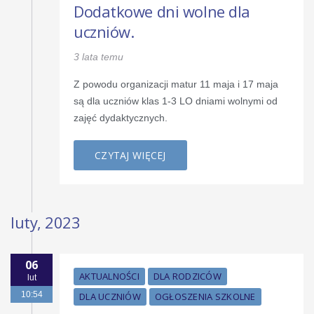
Dodatkowe dni wolne dla
uczniów.
3 lata temu
Z powodu organizacji matur 11 maja i 17 maja
są dla uczniów klas 1-3 LO dniami wolnymi od
zajęć dydaktycznych.
CZYTAJ WIĘCEJ
luty, 2023
06
AKTUALNOŚCI
DLA RODZICÓW
lut
10:54
DLA UCZNIÓW
OGŁOSZENIA SZKOLNE