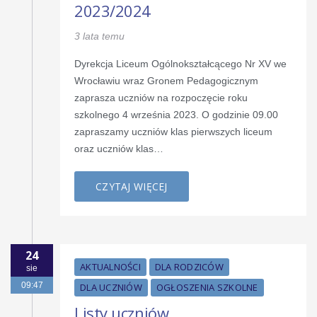
2023/2024
3 lata temu
Dyrekcja Liceum Ogólnokształcącego Nr XV we
Wrocławiu wraz Gronem Pedagogicznym
zaprasza uczniów na rozpoczęcie roku
szkolnego 4 września 2023. O godzinie 09.00
zapraszamy uczniów klas pierwszych liceum
oraz uczniów klas…
CZYTAJ WIĘCEJ
24
AKTUALNOŚCI
DLA RODZICÓW
sie
09:47
DLA UCZNIÓW
OGŁOSZENIA SZKOLNE
Listy uczniów