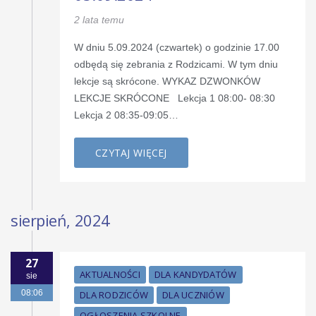
2 lata temu
W dniu 5.09.2024 (czwartek) o godzinie 17.00
odbędą się zebrania z Rodzicami. W tym dniu
lekcje są skrócone. WYKAZ DZWONKÓW
LEKCJE SKRÓCONE Lekcja 1 08:00- 08:30
Lekcja 2 08:35-09:05…
CZYTAJ WIĘCEJ
sierpień, 2024
27
AKTUALNOŚCI
DLA KANDYDATÓW
sie
08:06
DLA RODZICÓW
DLA UCZNIÓW
OGŁOSZENIA SZKOLNE