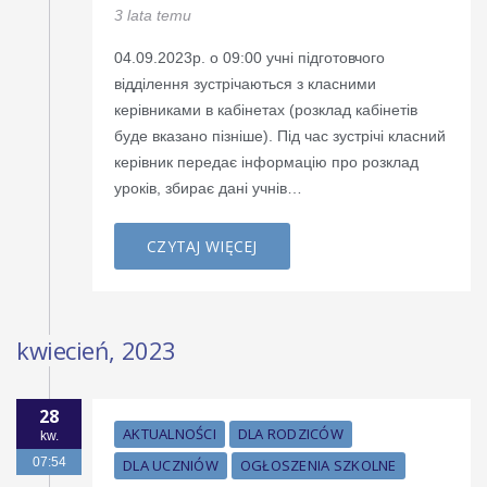
3 lata temu
04.09.2023р. о 09:00 учні підготовчого
відділення зустрічаються з класними
керівниками в кабінетах (розклад кабінетів
буде вказано пізніше). Під час зустрічі класний
керівник передає інформацію про розклад
уроків, збирає дані учнів…
CZYTAJ WIĘCEJ
kwiecień, 2023
28
AKTUALNOŚCI
DLA RODZICÓW
kw.
07:54
DLA UCZNIÓW
OGŁOSZENIA SZKOLNE