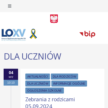
DLA UCZNIÓW
04
AKTUALNOŚCI
DLA RODZICÓW
wrz
10:10
DLA UCZNIÓW
INFORMACJE OGÓLNE
OGŁOSZENIA SZKOLNE
Zebrania z rodzicami
05.09.2024