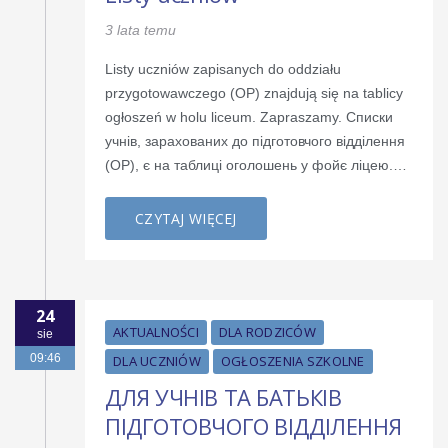
3 lata temu
Listy uczniów zapisanych do oddziału
przygotowawczego (OP) znajdują się na tablicy
ogłoszeń w holu liceum. Zapraszamy. Списки
учнів, зарахованих до підготовчого відділення
(OP), є на таблиці оголошень у фойє ліцею.…
CZYTAJ WIĘCEJ
24
AKTUALNOŚCI
DLA RODZICÓW
sie
09:46
DLA UCZNIÓW
OGŁOSZENIA SZKOLNE
ДЛЯ УЧНІВ ТА БАТЬКІВ
ПІДГОТОВЧОГО ВІДДІЛЕННЯ