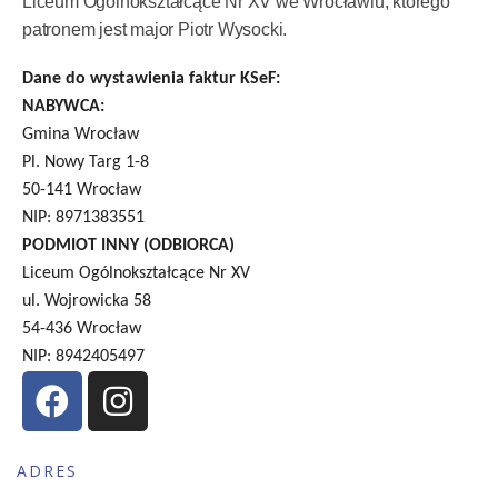
Liceum Ogólnokształcące Nr XV we Wrocławiu, którego
patronem jest major Piotr Wysocki.
Dane do wystawienia faktur KSeF:
NABYWCA:
Gmina Wrocław
Pl. Nowy Targ 1-8
50-141 Wrocław
NIP: 8971383551
PODMIOT INNY (ODBIORCA)
Liceum Ogólnokształcące Nr XV
ul. Wojrowicka 58
54-436 Wrocław
NIP: 8942405497
ADRES