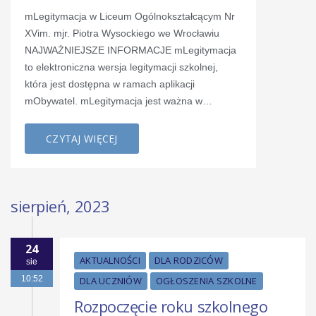
mLegitymacja w Liceum Ogólnokształcącym Nr
XVim. mjr. Piotra Wysockiego we Wrocławiu
NAJWAŻNIEJSZE INFORMACJE mLegitymacja
to elektroniczna wersja legitymacji szkolnej,
która jest dostępna w ramach aplikacji
mObywatel. mLegitymacja jest ważna w…
CZYTAJ WIĘCEJ
sierpień, 2023
24
AKTUALNOŚCI
DLA RODZICÓW
sie
10:52
DLA UCZNIÓW
OGŁOSZENIA SZKOLNE
Rozpoczęcie roku szkolnego