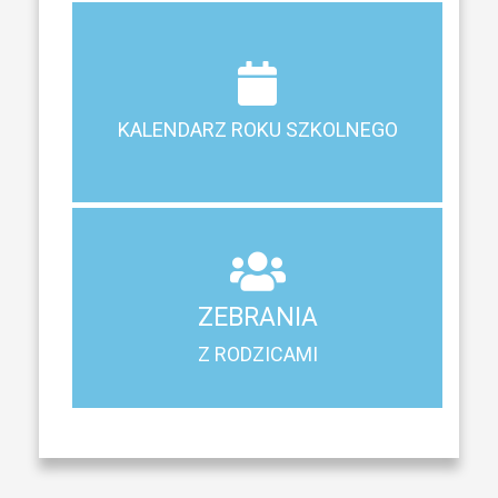
Terminy ferii, matur, zebrań i klasyfikacji
KALENDARZ ROKU SZKOLNEGO
KALENDARZ ROKU SZKOLNEGO
ZEBRANIA
Z RODZICAMI
ZEBRANIA
Harmonogram spotkań i konsultacji z rodzicami
Z RODZICAMI