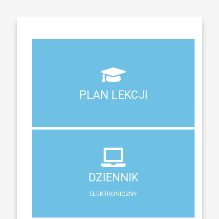
Aktualny plan lekcji wszystkich klas naszego liceum
PLAN LEKCJI
PLAN LEKCJI
DZIENNIK
ELEKTRONICZNY
DZIENNIK
System zewnętrzny do śledzenia postępów w nauce
ELEKTRONICZNY