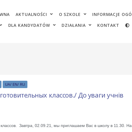
OWNA
AKTUALNOŚCI
O SZKOLE
INFORMACJE OGÓ
DLA KANDYDATÓW
DZIAŁANIA
KONTAKT
UA/ EN/ RU
отовительных классов./ До уваги учнів
лассов. Завтра, 02.09.21, мы приглашаем Вас в школу в 11.30. На