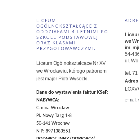
LICEUM
ADRE
OGÓLNOKSZTAŁCĄCE Z
ODDZIAŁAMI 4-LETNIMI PO
Liceu
SZKOLE PODSTAWOWEJ
we Wr
ORAZ KLASAMI
im. mj
PRZYGOTOWAWCZYMI.
54-43
ul. Wo
Liceum Ogólnokształcące Nr XV
we Wrocławiu, którego patronem
tel. 7
jest major Piotr Wysocki.
Adres 
LOXV
Dane do wystawienia faktur KSeF:
e-mail:
NABYWCA:
Gmina Wrocław
Pl. Nowy Targ 1-8
50-141 Wrocław
NIP: 8971383551