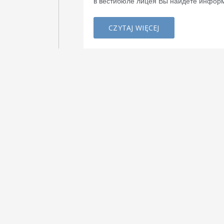
в вестибюле лицея Вы найдете информ
CZYTAJ WIĘCEJ