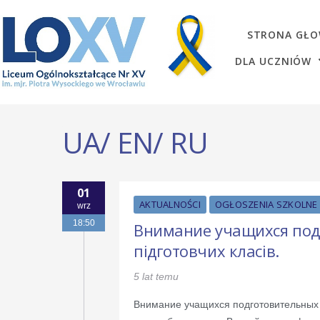
STRONA GŁ
DLA UCZNIÓW
UA/ EN/ RU
01
AKTUALNOŚCI
OGŁOSZENIA SZKOLNE
wrz
18:50
Внимание учащихся подг
підготовчих класів.
5 lat temu
Внимание учащихся подготовительных к