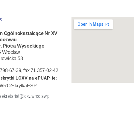
S
m Ogólnokształcące Nr XV
ocławiu
r. Piotra Wysockiego
6 Wrocław
jrowicka 58
1 798-67-39, fax 71 357-02-42
skrytki LOXV na ePUAP-ie:
WRO/SkrytkaESP
 sekretariat@loxv.wroclaw.pl