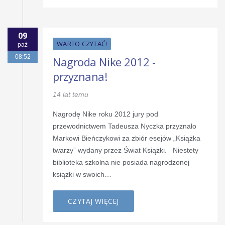
09
WARTO CZYTAĆ!
paź
08:52
Nagroda Nike 2012 -
przyznana!
14 lat temu
Nagrodę Nike roku 2012 jury pod
przewodnictwem Tadeusza Nyczka przyznało
Markowi Bieńczykowi za zbiór esejów „Książka
twarzy” wydany przez Świat Książki. Niestety
biblioteka szkolna nie posiada nagrodzonej
książki w swoich…
CZYTAJ WIĘCEJ