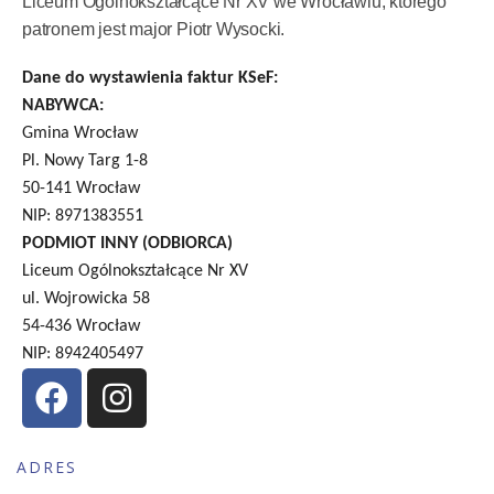
Liceum Ogólnokształcące Nr XV we Wrocławiu, którego
patronem jest major Piotr Wysocki.
Dane do wystawienia faktur KSeF:
NABYWCA:
Gmina Wrocław
Pl. Nowy Targ 1-8
50-141 Wrocław
NIP: 8971383551
PODMIOT INNY (ODBIORCA)
Liceum Ogólnokształcące Nr XV
ul. Wojrowicka 58
54-436 Wrocław
NIP: 8942405497
ADRES