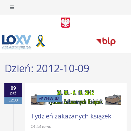
Dzień:
2012-10-09
09
paź
ARCHIWUM
12:03
Tydzień zakazanych książek
14 lat temu