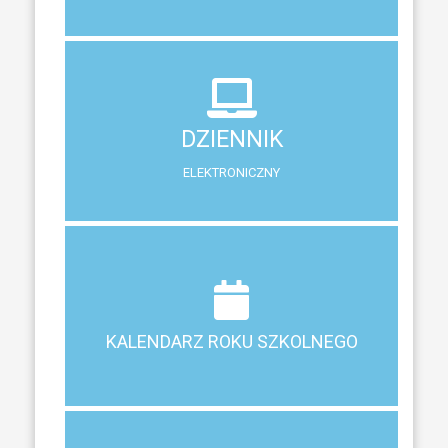
DZIENNIK
ELEKTRONICZNY
DZIENNIK
System zewnętrzny do śledzenia postępów w nauce
ELEKTRONICZNY
Terminy ferii, matur, zebrań i klasyfikacji
KALENDARZ ROKU SZKOLNEGO
KALENDARZ ROKU SZKOLNEGO
ZEBRANIA